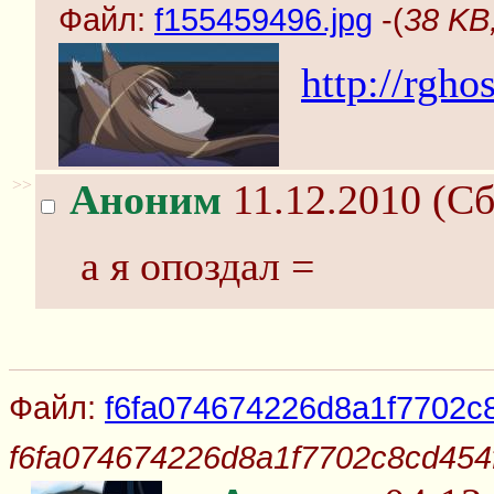
Файл:
f155459496.jpg
-(
38 KB
http://rgho
>>
Аноним
11.12.2010 (Сб
а я опоздал =
Файл:
f6fa074674226d8a1f7702c8
f6fa074674226d8a1f7702c8cd454f