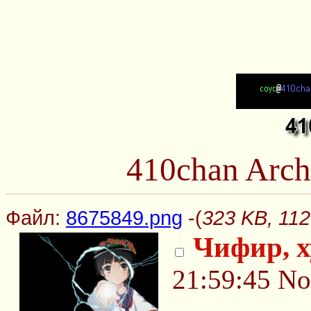
410chan Arch
Файл:
8675849.png
-(
323 KB, 11
Чифир, 
21:59:45
No