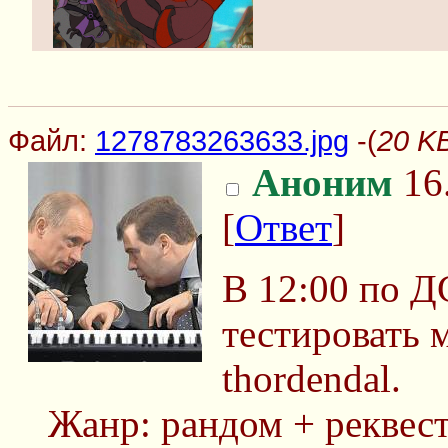
Файл:
1278783263633.jpg
-(
20 K
Аноним
16.
[
Ответ
]
В 12:00 по Д
тестировать 
thordendal.
Жанр: рандом + реквес