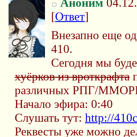
Аноним
04.12.
[
Ответ
]
Внезапно еще од
410.
Сегодня мы буд
хуёрков из вроткрафта
п
различных РПГ/ММОРП
Начало эфира: 0:40
Слушать тут:
http://410
Реквесты уже можно де