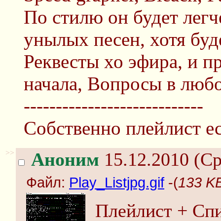
По стилю он будет легч
унылых песен, хотя бу
Реквесты хо эфира, и п
начала, Вопросы в люб
----------------------------
Собственно плейлист е
>>
Аноним
15.12.2010 (Ср
Файл:
Play_Listjpg.gif
-(
133 KB
Плейлист + Сп