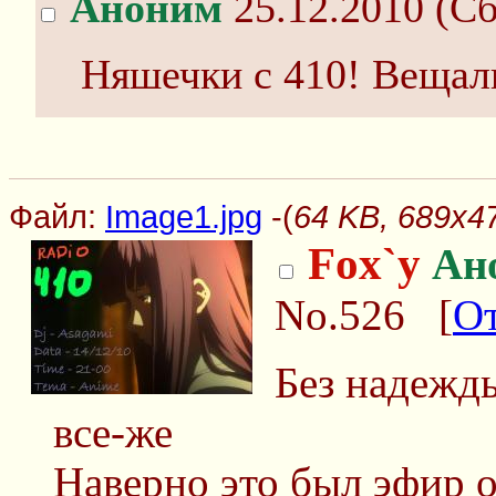
Аноним
25.12.2010 (Сб
Няшечки с 410! Вещалк
Файл:
Image1.jpg
-(
64 KB, 689x47
Fox`y
Ан
No.526
[
От
Без надежды
все-же
Наверно это был эфир о