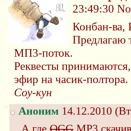
23:49:30
No
Конбан-ва, 
Предлагаю 
МП3-поток.
Реквесты принимаются, 
эфир на часик-полтора.
Соу-кун
>>
Аноним
14.12.2010 (Вт
А где
OGG
MP3 скачив