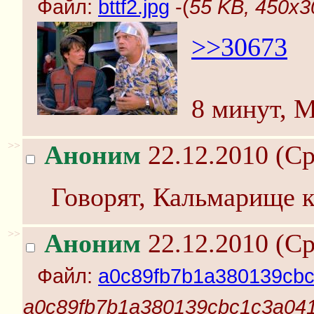
Файл:
bttf2.jpg
-(
55 KB, 450x30
>>30673
8 минут, 
>>
Аноним
22.12.2010 (Ср
Говорят, Кальмарище ко
>>
Аноним
22.12.2010 (Ср
Файл:
a0c89fb7b1a380139cbc
a0c89fb7b1a380139cbc1c3a041