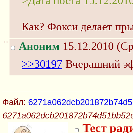
>Дата поста 15.12.201
Как? Фокси делает пры
>>
Аноним
15.12.2010 (Ср
>>30197
Вчерашний эф
Файл:
6271a062dcb201872b74d51
6271a062dcb201872b74d51bb52e
Тест ра