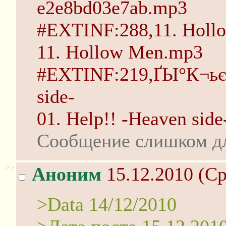
e2e8bd03e7ab.mp3
#EXTINF:288,11. Holl
11. Hollow Men.mp3
#EXTINF:219,ҐЫ°К¬ьєь
side-
01. Help!! -Heaven sid
Сообщение слишком д
>>
Аноним
15.12.2010 (Ср
>Data 14/12/2010