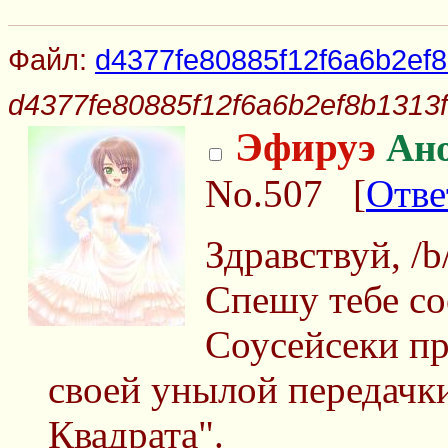
Файл:
d4377fe80885f12f6a6b2ef8
d4377fe80885f12f6a6b2ef8b1313f
Эфируэ
Ан
No.507
[
Отве
Здравствуй, /b/
Спешу тебе со
Соусейсеки пр
своей унылой передачк
Квадрата".