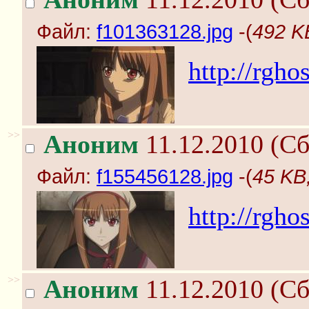
Файл:
f101363128.jpg
-(
492 K
http://rgho
>>
Аноним
11.12.2010 (Сб
Файл:
f155456128.jpg
-(
45 KB
http://rgho
>>
Аноним
11.12.2010 (Сб