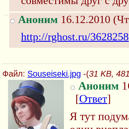
совместимы друг с дру
>>
Аноним
16.12.2010 (Чт
http://rghost.ru/3628258
Файл:
Souseiseki.jpg
-(
31 KB, 481
Аноним
16
[
Ответ
]
Я тут подум