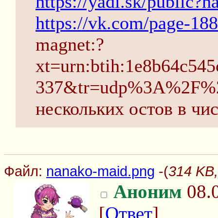
https://yadi.sk/pub
https://vk.com/page-1
magnet:?
xt=urn:btih:1e8b64c
337&tr=udp%3A%2F%2Ft
нескольких остов в чис
Файл:
nanako-maid.png
-(
314 KB,
Аноним
08.0
[
Ответ
]