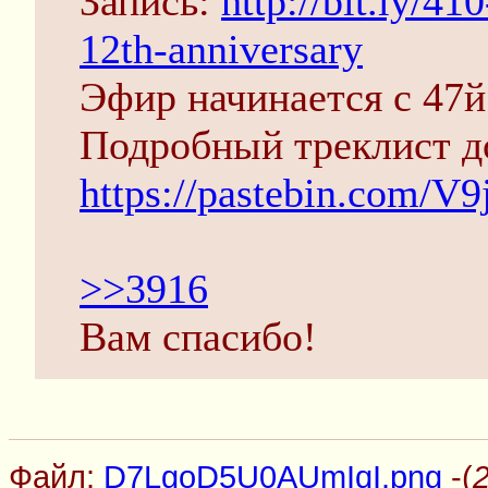
Запись:
http://bit.ly/4
12th-anniversary
Эфир начинается с 47
Подробный треклист д
https://pastebin.com/V
>>3916
Вам спасибо!
Файл:
D7LgoD5U0AUmIqI.png
-(