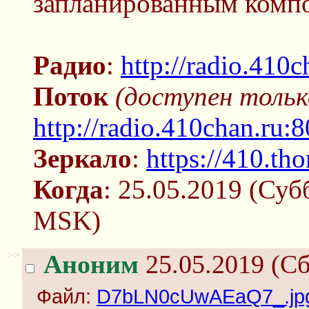
запланированным комп
Радио
:
http://radio.410c
Поток
(доступен тольк
http://radio.410chan.ru:
Зеркало
:
https://410.tho
Когда
: 25.05.2019 (Суб
MSK)
>>
Аноним
25.05.2019 (Сб
Файл:
D7bLN0cUwAEaQ7_.jp