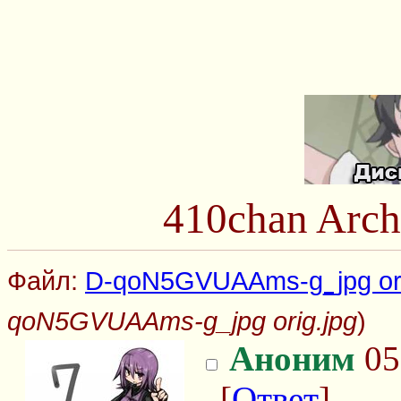
410chan Arch
Файл:
D-qoN5GVUAAms-g_jpg ori
qoN5GVUAAms-g_jpg orig.jpg
)
Аноним
05
[
Ответ
]