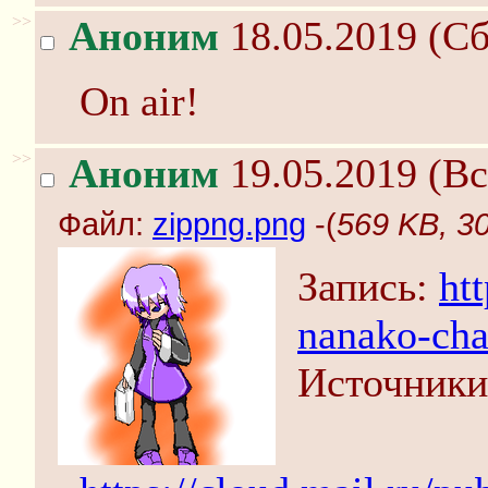
>>
Аноним
18.05.2019 (Сб
On air!
>>
Аноним
19.05.2019 (Вс
Файл:
zippng.png
-(
569 KB, 3
Запись:
ht
nanako-cha
Источники