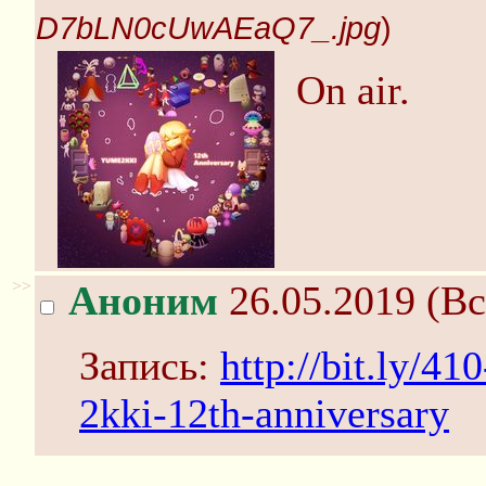
D7bLN0cUwAEaQ7_.jpg
)
On air.
>>
Аноним
26.05.2019 (Вс
Запись:
http://bit.ly/4
2kki-12th-anniversary