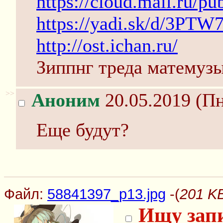
https://cloud.mail.ru/
https://yadi.sk/d/3P
http://ost.ichan.ru/
Зиппнг треда матемуз
>>
Аноним
20.05.2019 (Пн
Еще будут?
Файл:
58841397_p13.jpg
-(
201 KB
Ищу запи