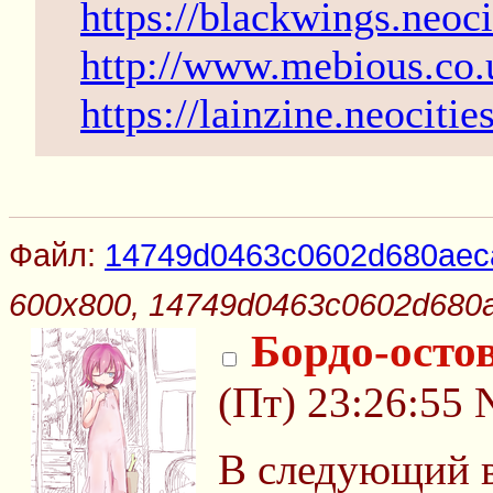
https://blackwings.neoci
http://www.mebious.co.
https://lainzine.neocitie
Файл:
14749d0463c0602d680aec
600x800, 14749d0463c0602d680
Бордо-осто
(Пт) 23:26:55
В следующий в