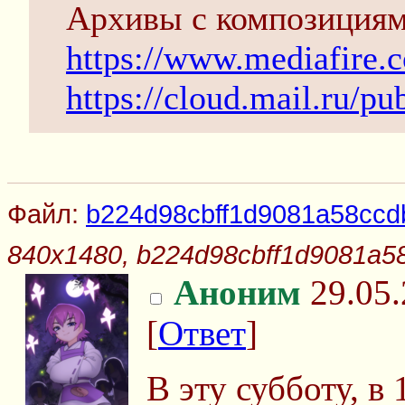
Архивы с композициям
https://www.mediafire.
https://cloud.mail.ru/
Файл:
b224d98cbff1d9081a58ccd
840x1480, b224d98cbff1d9081a5
Аноним
29.05.
[
Ответ
]
В эту субботу, в