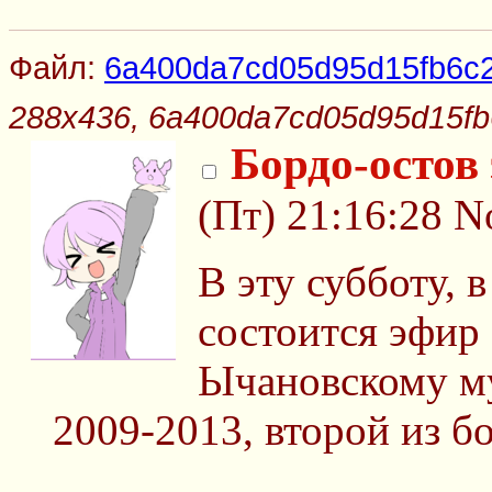
Файл:
6a400da7cd05d95d15fb6c2
288x436, 6a400da7cd05d95d15fb
Бордо-остов
(Пт) 21:16:28
N
В эту субботу, 
состоится эфир
Ычановскому м
2009-2013, второй из б