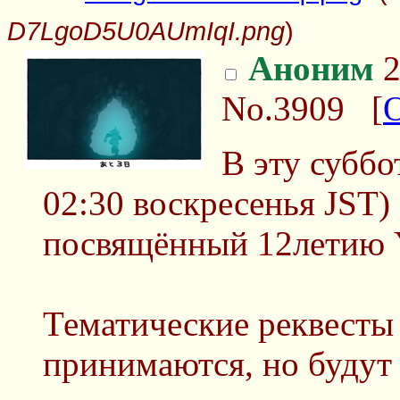
D7LgoD5U0AUmIqI.png
)
Аноним
2
No.3909
[
В эту суббо
02:30 воскресенья JST)
посвящённый 12летию 
Тематические реквесты 
принимаются, но будут