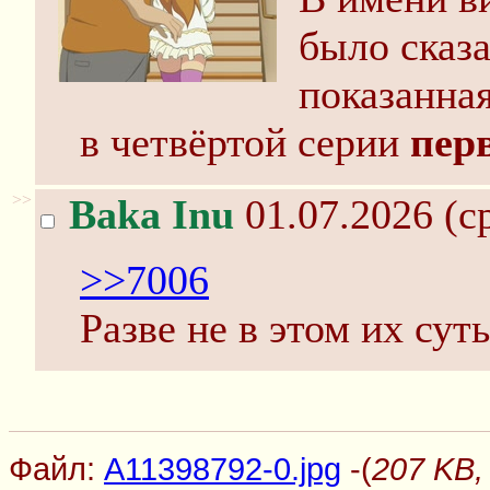
было сказа
показанна
в четвёртой серии
пер
>>
Baka Inu
01.07.2026 (ср
>>7006
Разве не в этом их сут
Файл:
A11398792-0.jpg
-(
207 KB,