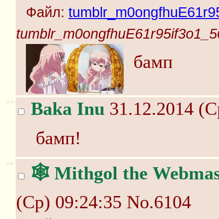
Файл:
tumblr_m0ongfhuE61r95
tumblr_m0ongfhuE61r95if3o1_50
бамп
>>
Baka Inu
31.12.2014 (С
бамп!
>>
🕸️ Mithgol the Webmas
(Ср) 09:24:35
No.6104