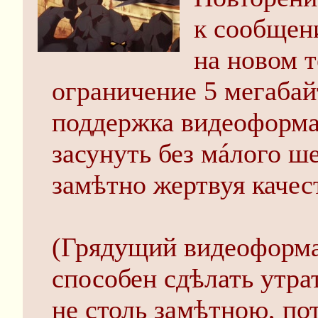
к сообще
на новом 
ограничение 5 мегабай
поддержка видеоформа
засунуть без мáлого ш
замѣтно жертвуя качес
(Грядущий видеоформа
способен сдѣлать утра
не столь замѣтною, п