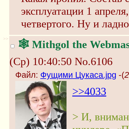
эксплуатации 1 апреля
четвертого. Ну и ладно
>>
🕸️ Mithgol the Webmas
(Ср) 10:40:50
No.6106
Файл:
Фущими Цукаса.jpg
-(
2
>>4033
> И, вниман