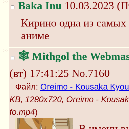
>>
Baka Inu
10.03.2023 (П
Кирино одна из самых
аниме
>>
🕸️ Mithgol the Webmas
(вт) 17:41:25
No.7160
Файл:
Oreimo - Kousaka Kyous
KB, 1280x720, Oreimo - Kousaka
fo.mp4
)
В имени в