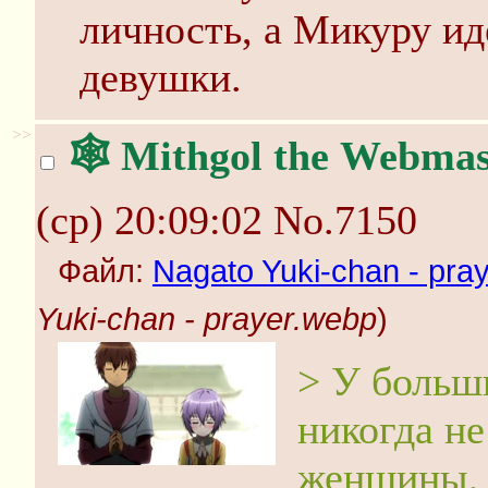
личность, а Микуру и
девушки.
>>
🕸️ Mithgol the Webmas
(ср) 20:09:02
No.7150
Файл:
Nagato Yuki-chan - pra
Yuki-chan - prayer.webp
)
> У больши
никогда н
женщины, 