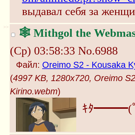
выдавал себя за женщ
>>
🕸️ Mithgol the Webmas
(Ср) 03:58:33
No.6988
Файл:
Oreimo S2 - Kousaka Ky
(
4997 KB, 1280x720, Oreimo S2
Kirino.webm
)
ｷﾀ━━━(