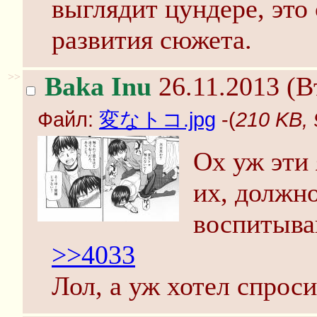
выглядит цундере, это
развития сюжета.
>>
Baka Inu
26.11.2013 (В
Файл:
変なトコ.jpg
-(
210 KB,
Ох уж эти
их, должно
воспитыва
>>4033
Лол, а уж хотел спроси