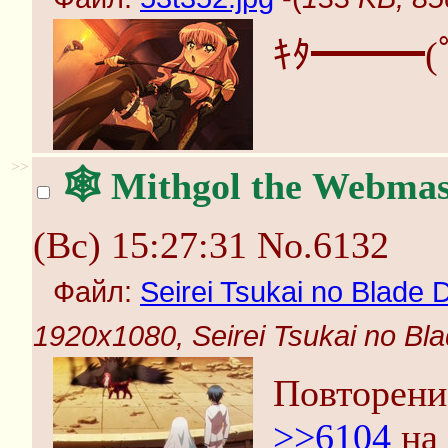
ｷﾀ━━━(
>>
🕸️ Mithgol the Webmas
(Вс) 15:27:31
No.6132
Файл:
Seirei Tsukai no Blade
1920x1080, Seirei Tsukai no B
Повторени
>>6104
на 