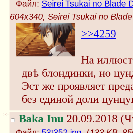
Файл:
Seirei Tsukai no Blade 
604x340, Seirei Tsukai no Blade
>>4259
На иллюс
двѣ блондинки, но цунд
Эст же проявляет пред
без единой доли цунцу
>>
Baka Inu
20.09.2018 (Ч
Файл:
53t352.jpg
-(
133 KB, 85