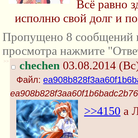
Всё равно зд
исполню свой долг и по
Пропущено 8 сообщений и
просмотра нажмите "Отве
>>
chechen
03.08.2014 (Вс)
Файл:
ea908b828f3aa60f1b6b
ea908b828f3aa60f1b6badc2b76
>>4150
а Л