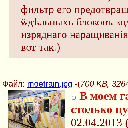
фильтр его предотвра
ѿдѣльныхъ блоковъ код
изряднаго наращиванія
вот так.)
Файл:
moetrain.jpg
-(
700 KB, 3264
В моем г
столько цу
02.04.2013 