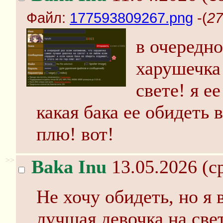
Файл:
177593809267.png
-(
27
в очередно
харушечка
свете! я е
какая бака ее обидеть в
плю! вот!
>>
Baka Inu
13.05.2026 (ср
Не хочу обидеть, но я 
лучшая девочка на све