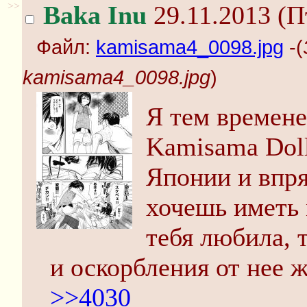
>>
Baka Inu
29.11.2013 (П
Файл:
kamisama4_0098.jpg
-(
kamisama4_0098.jpg
)
Я тем времен
Kamisama Doll
Японии и впря
хочешь иметь 
тебя любила, 
и оскорбления от нее ж
>>4030