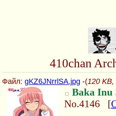
410chan Arc
Файл:
gKZ6JNrrlSA.jpg
-(
120 KB,
Baka Inu
No.4146
[