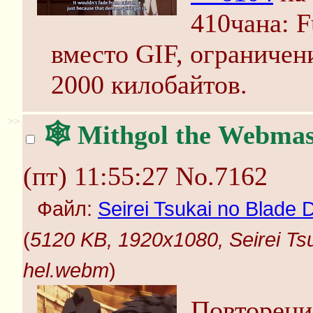
410чана: 
вместо GIF, ограничен
2000 килобайтов.
>>
🕸️ Mithgol the Webmas
(пт) 11:55:27
No.7162
Файл:
Seirei Tsukai no Blade
(
5120 KB, 1920x1080, Seirei Ts
hel.webm
)
Повторени