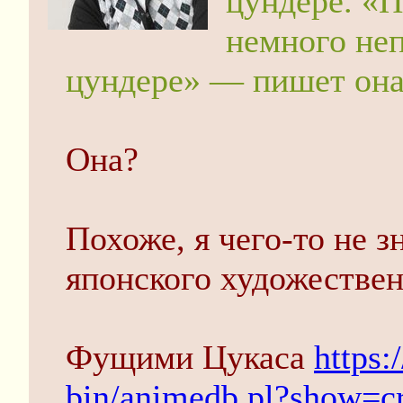
цундере. «
немного не
цундере» — пишет он
Она?
Похоже, я чего-то не 
японского художествен
Фущими Цукаса
https:
bin/animedb.pl?show=c