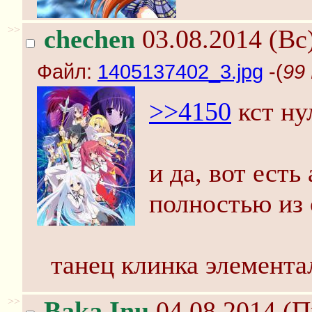
>>
chechen
03.08.2014 (Вс)
Файл:
1405137402_3.jpg
-(
99
>>4150
кст ну
и да, вот есть
полностью из 
танец клинка элемента
>>
Baka Inu
04.08.2014 (П