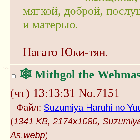
мягкой, доброй, посл
и матерью.
Нагато Юки-тян.
>>
🕸️ Mithgol the Webmas
(чт) 13:13:31
No.7151
Файл:
Suzumiya Haruhi no Yuu
(
1341 KB, 2174x1080, Suzumiya 
As.webp
)