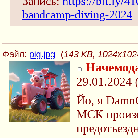
Запись:
https://bit.ly/
bandcamp-diving-2024
Файл:
pig.jpg
-(
143 KB, 1024x1024
Начемод
29.01.2024 
Йо, я DamnG
МСК произ
предотъезд