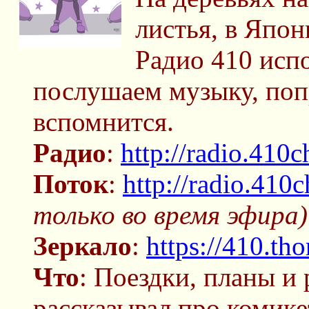
листья, в Япон
Радио 410 испо
послушаем музыку, поп
вспомнится.
Радио
:
http://radio.410c
Поток
:
http://radio.410
только во время эфира)
Зеркало
:
https://410.tho
Что
: Поездки, планы и 
рассказывал про комикет