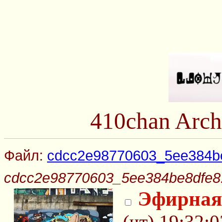
410chan Arch
Файл:
cdcc2e98770603_5ee384be
cdcc2e98770603_5ee384be8dfe8.
Эфирная
(чт) 19:32:0