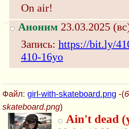
On air!
>>
Аноним
23.03.2025 (вс
Запись:
https://bit.ly/
410-16yo
Файл:
girl-with-skateboard.png
-(
6
skateboard.png
)
Ain't dead (