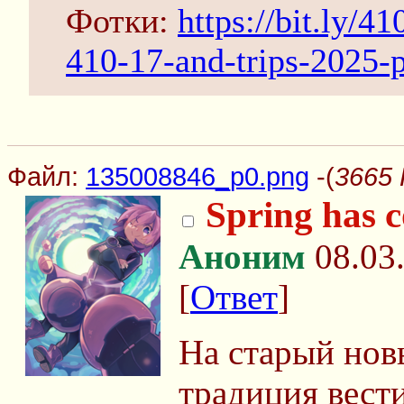
Фотки:
https://bit.ly/4
410-17-and-trips-2025-p
Файл:
135008846_p0.png
-(
3665 
Spring has 
Аноним
08.03.
[
Ответ
]
На старый нов
традиция вести