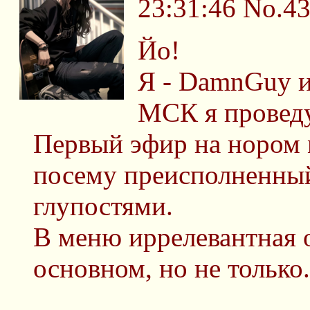
23:31:46
No.4
Йо!
Я - DamnGuy и 
МСК я проведу
Первый эфир на нором м
посему преисполненны
глупостями.
В меню иррелевантная о
основном, но не только.