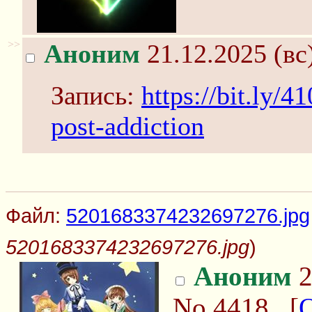
>>
Аноним
21.12.2025 (вс
Запись:
https://bit.ly/
post-addiction
Файл:
5201683374232697276.jpg
5201683374232697276.jpg
)
Аноним
2
No.4418
[