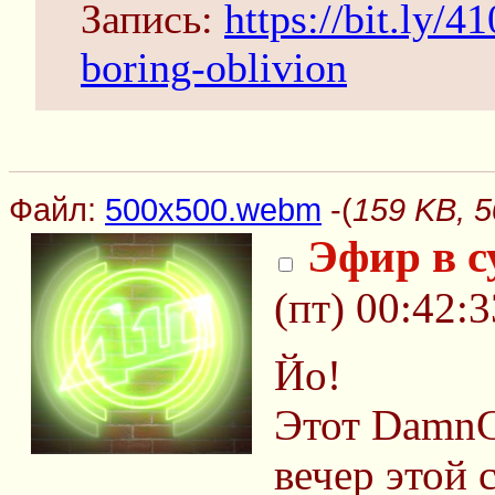
Запись:
https://bit.ly/
boring-oblivion
Файл:
500x500.webm
-(
159 KB, 
Эфир в с
(пт) 00:42:3
Йо!
Этот DamnG
вечер этой 