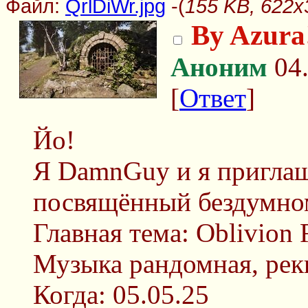
Файл:
QrlDiWr.jpg
-(
155 KB, 622x3
By Azura
Аноним
04.
[
Ответ
]
Йо!
Я DamnGuy и я приглаш
посвящённый бездумно
Главная тема: Oblivion 
Музыка рандомная, рек
Когда: 05.05.25