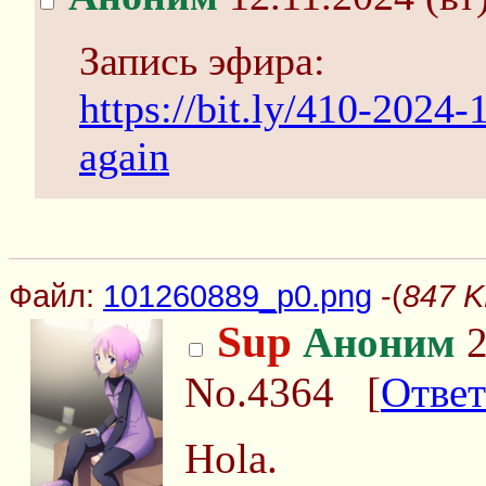
Запись эфира:
https://bit.ly/410-2024
again
Файл:
101260889_p0.png
-(
847 K
Sup
Аноним
2
No.4364
[
Ответ
Hola.