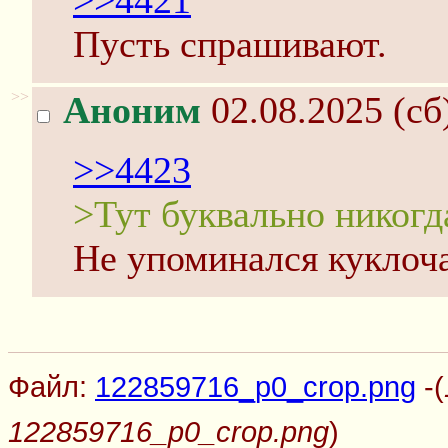
>>4421
Пусть спрашивают.
>>
Аноним
02.08.2025 (сб
>>4423
>Тут буквально никогд
Не упоминался куклоч
Файл:
122859716_p0_crop.png
-(
122859716_p0_crop.png
)