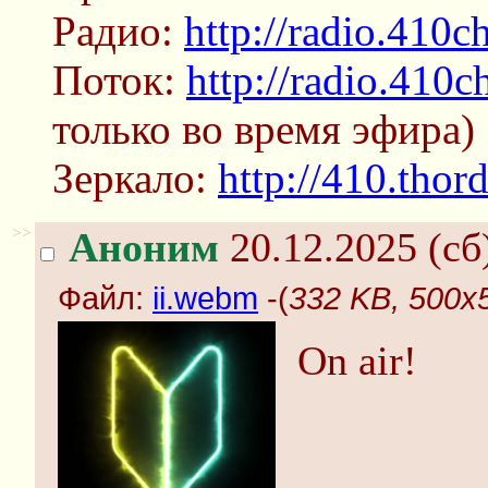
Радио:
http://radio.410c
Поток:
http://radio.410c
только во время эфира)
Зеркало:
http://410.thor
>>
Аноним
20.12.2025 (сб
Файл:
ii.webm
-(
332 KB, 500x5
On air!