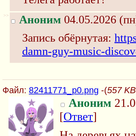
>>
Аноним
04.05.2026 (пн
Запись обёрнутая:
http
damn-guy-music-discov
Файл:
82411771_p0.png
-(
557 KB
Аноним
21.0
[
Ответ
]
На деревьях н