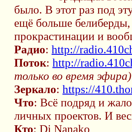
было. В этот раз под эт
ещё больше белиберды, 
прокрастинации и вообщ
Радио
:
http://radio.410c
Поток
:
http://radio.410
только во время эфира)
Зеркало
:
https://410.tho
Что
: Всё подряд и жал
личных проектов. И вес
Кто
: Dj Nanako