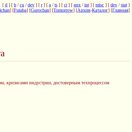
[
d
] [
b
/
cu
/
dev
] [
r
] [
a
/
ts
] [
ci
] [
gnx
/
int
] [
misc
] [
dev
/
stat
]
ichan
] [
Futaba
] [
Gurochan
] [
Tomorrow
] [
Архив
-
Каталог
] [
Главная
]
га
ами, кризисами индустрии, достоверным техпроцессом