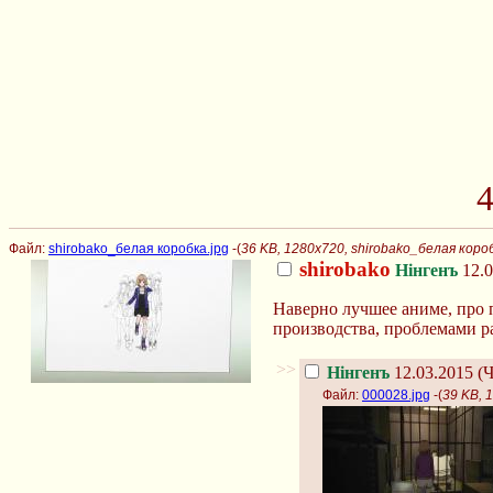
4
Файл:
shirobako_белая коробка.jpg
-(
36 KB, 1280x720, shirobako_белая короб
shirobako
Нінгенъ
12.0
Наверно лучшее аниме, про 
производства, проблемами ра
>>
Нінгенъ
12.03.2015 (Ч
Файл:
000028.jpg
-(
39 KB, 