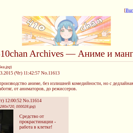
[
Bur
10chan Archives — Аниме и ман
ка.jpg
)
3.2015 (Чт) 11:42:57
No.11613
производство аниме, без излишней комедийности, но с дедлайн
ботяг, от аниматоров, до режиссеров.
т) 12:00:52
No.11614
1280x720, 000028.jpg
)
Средство от
прокрастинации -
работа в клетке!