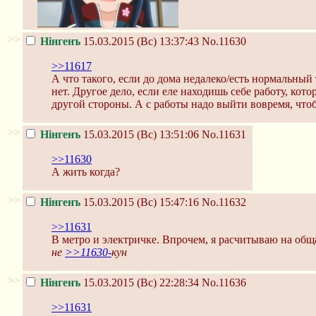
>>
Нінгенъ
15.03.2015 (Вс) 13:37:43
No.11630
>>11617
А что такого, если до дома недалеко/есть нормальный 
нет. Другое дело, если еле находишь себе работу, кот
другой стороны. А с работы надо выйти вовремя, чтоб
>>
Нінгенъ
15.03.2015 (Вс) 13:51:06
No.11631
>>11630
А жить когда?
>>
Нінгенъ
15.03.2015 (Вс) 15:47:16
No.11632
>>11631
В метро и электричке. Впрочем, я расчитываю на обща
не
>>11630-
кун
>>
Нінгенъ
15.03.2015 (Вс) 22:28:34
No.11636
>>11631