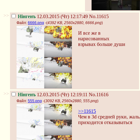
>>
Нінгенъ
12.03.2015 (Чт) 12:17:49
No.11615
Файл:
6666.png
-(
4392 KB, 2560x2880, 6666.png
)
И все же в
нарисованных
взрывах больше души
>>
Нінгенъ
12.03.2015 (Чт) 12:19:11
No.11616
Файл:
555.png
-(
3092 KB, 2560x2880, 555.png
)
>>11615
Чем в 3d средней руки, жаль
приходится отказываться