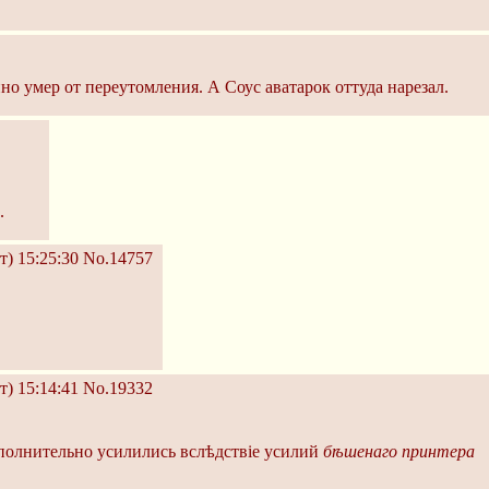
о умер от переутомления. А Соус аватарок оттуда нарезал.
.
т) 15:25:30
No.14757
т) 15:14:41
No.19332
ополнительно усилились вслѣдствіе усилий
бѣшенаго принтера