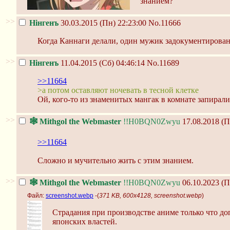
знанием?
>>
Нінгенъ
30.03.2015 (Пн) 22:23:00
No.11666
Когда Каннаги делали, один мужик задокументированн
>>
Нінгенъ
11.04.2015 (Сб) 04:46:14
No.11689
>>11664
>а потом оставляют ночевать в тесной клетке
Ой, кого-то из знаменитых мангак в комнате запирали
>>
🕸️ Mithgol the Webmaster
!!H0BQN0Zwyu
17.08.2018 (П
>>11664
Сложно и мучительно жить с этим знанием.
>>
🕸️ Mithgol the Webmaster
!!H0BQN0Zwyu
06.10.2023 (П
Файл:
screenshot.webp
-(
371 KB, 600x4128, screenshot.webp
)
Страдания при производстве аниме только что д
японских властей.