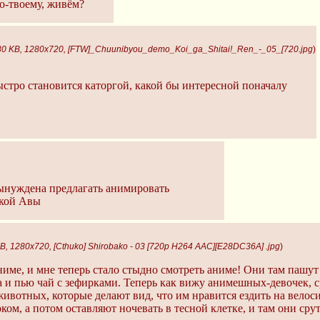
по-твоему, живём?
80 KB, 1280x720, [FTW]_Chuunibyou_demo_Koi_ga_Shitai!_Ren_-_05_[720.jpg
)
ыстро становится каторгой, какой бы интересной поначалу
вынуждена предлагать анимировать
екой Авы
B, 1280x720, [Cthuko] Shirobako - 03 [720p H264 AAC][E28DC36A] .jpg
)
ниме, и мне теперь стало стыдно смотреть аниме! Они там пашут к
та и пью чай с зефирками. Теперь как вижу анимешных-девочек, с
животных, которые делают вид, что им нравится ездить на велоси
ком, а потом оставляют ночевать в тесной клетке, и там они срут