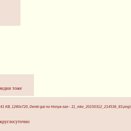
омедии тоже
741 KB, 1280x720, Denki-gai no Honya-san - 11_mkv_20150312_214536_83.png
)
 круглосуточно