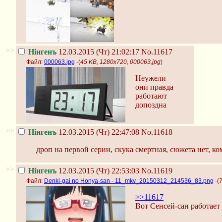
>>
Нінгенъ
12.03.2015 (Чт) 21:02:17
No.11617
Файл:
000063.jpg
-(
45 KB, 1280x720, 000063.jpg
)
Неужели
они правда
работают
допоздна
>>
Нінгенъ
12.03.2015 (Чт) 22:47:08
No.11618
дроп на первой серии, скука смертная, сюжета нет, к
>>
Нінгенъ
12.03.2015 (Чт) 22:53:03
No.11619
Файл:
Denki-gai no Honya-san - 11_mkv_20150312_214536_83.png
-(
>>11617
Вот Сенсей-сан работает