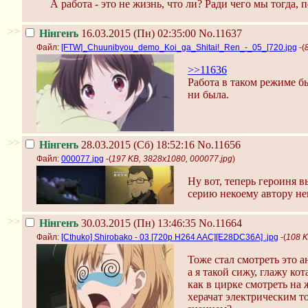
А работа - это не жизнь, что ли? Ради чего мы тогда, 
>>
Нінгенъ
16.03.2015 (Пн) 02:35:00
No.11637
Файл:
[FTW]_Chuunibyou_demo_Koi_ga_Shitai!_Ren_-_05_[720.jpg
-(
>>11636
Работа в таком режиме б
ни была.
>>
Нінгенъ
28.03.2015 (Сб) 18:52:16
No.11656
Файл:
000077.jpg
-(
197 KB, 3828x1080, 000077.jpg
)
Ну вот, теперь героиня 
серию некоему автору н
>>
Нінгенъ
30.03.2015 (Пн) 13:46:35
No.11664
Файл:
[Cthuko] Shirobako - 03 [720p H264 AAC][E28DC36A] .jpg
-(
108 K
Тоже стал смотреть это а
а я такой сижу, глажу ко
как в цирке смотреть на 
херачат электрическим то