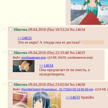
>>
Нінгенъ
09.04.2018 (Пн) 18:53:24
No.14634
>>14633
Это ее икра? А откуда она ее достала?
Ох я бы поел.
>>
Нінгенъ
09.04.2018 (Пн) 22:33:48
No.14635
Файл:
изображение.png
-(
10 KB, 90x50, изображение.png
)
>>14634
Она предлагает ее не поесть, а
оплодотворить.
>>
Нінгенъ
09.04.2018 (Пн) 23:02:04
No.14636
Файл:
[HorribleSubs] Hinamatsuri - 01 [720p]-00:19:56-00.jpg
-(
124 KB, 
>>14633
Spatzibo