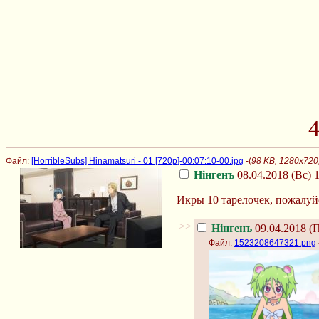
4
Файл:
[HorribleSubs] Hinamatsuri - 01 [720p]-00:07:10-00.jpg
-(
98 KB, 1280x720,
Нінгенъ
08.04.2018 (Вс) 1
Икры 10 тарелочек, пожалуй
>>
Нінгенъ
09.04.2018 (П
Файл:
1523208647321.png