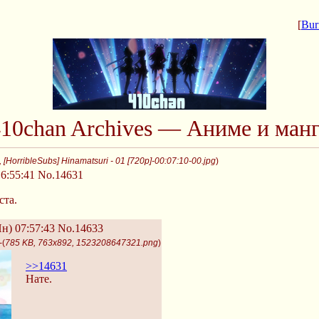
[
Bur
10chan Archives — Аниме и ман
 [HorribleSubs] Hinamatsuri - 01 [720p]-00:07:10-00.jpg
)
6:55:41
No.14631
ста.
н) 07:57:43
No.14633
-(
785 KB, 763x892, 1523208647321.png
)
>>14631
Нате.