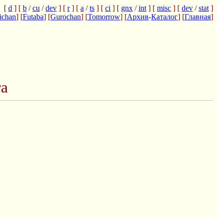
[
d
] [
b
/
cu
/
dev
] [
r
] [
a
/
ts
] [
ci
] [
gnx
/
int
] [
misc
] [
dev
/
stat
]
ichan
] [
Futaba
] [
Gurochan
] [
Tomorrow
] [
Архив
-
Каталог
] [
Главная
]
га