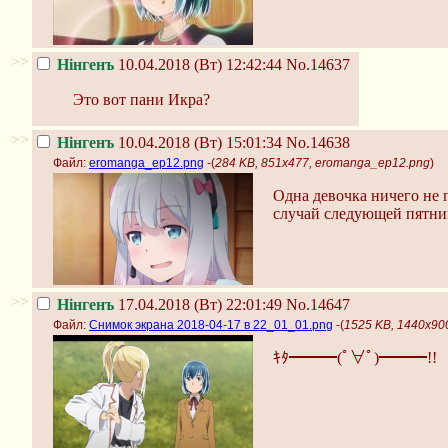
>>
Нінгенъ
10.04.2018 (Вт) 12:42:44
No.14637
Это вот пани Икра?
>>
Нінгенъ
10.04.2018 (Вт) 15:01:34
No.14638
Файл:
eromanga_ep12.png
-(
284 KB, 851x477, eromanga_ep12.png
)
Одна девочка ничего не 
случай следующей пятни
>>
Нінгенъ
17.04.2018 (Вт) 22:01:49
No.14647
Файл:
Снимок экрана 2018-04-17 в 22_01_01.png
-(
1525 KB, 1440x90
ｷﾀ━━━(ﾟ∀ﾟ)━━━!!