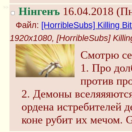
>>
Нінгенъ
16.04.2018 (Пн
Файл:
[HorribleSubs] Killing 
1920x1080, [HorribleSubs] Killi
Смотрю се
1. Про дол
против про
2. Демоны вселяяяются
ордена истребителей д
коне рубит их мечом. Ga