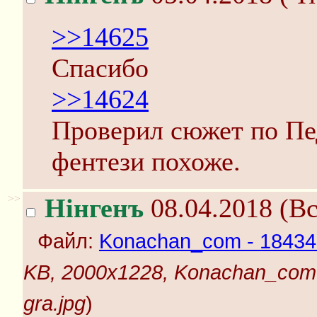
>>14625
Спасибо
>>14624
Проверил сюжет по Пед
фентези похоже.
>>
Нінгенъ
08.04.2018 (Вс
Файл:
Konachan_com - 184345 a
KB, 2000x1228, Konachan_com - 
gra.jpg
)