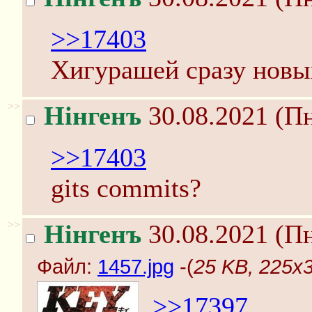
>>17403
Хигурашей сразу новы
>>
Нінгенъ
30.08.2021 (Пн
>>17403
gits commits?
>>
Нінгенъ
30.08.2021 (Пн
Файл:
1457.jpg
-(
25 KB, 225x3
>>17397