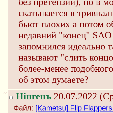
без претензий), но в м
скатывается в тривиа
бьют плохих а потом о
недавний "конец" SAO
запомнился идеально т
называют "слить концов
более-менее подобног
об этом думаете?
>>
Нінгенъ
20.07.2022 (Ср
Файл:
[Kametsu] Flip Flappe