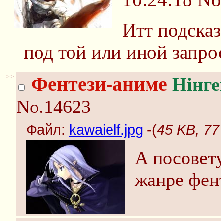
Итт подска
под той или иной запро
>>
Фентези-аниме
Нінг
No.14623
Файл:
kawaielf.jpg
-(
45 KB, 77
А посовету
жанре фен