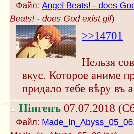
Файл:
Angel Beats! - does God 
Beats! - does God exist.gif
)
>>14701
Нельзя сов
вкус. Которое аниме п
придало тебе вѣру въ 
>>
Нінгенъ
07.07.2018 (Сб
Файл:
Made_In_Abyss_05_06.