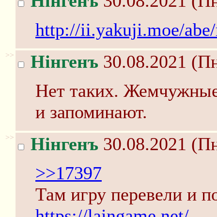
Нінгенъ
30.08.2021 (Пн
http://ii.yakuji.moe/abe
>>
Нінгенъ
30.08.2021 (Пн
Нет таких. Жемчужны
и запоминают.
>>
Нінгенъ
30.08.2021 (Пн
>>17397
Там игру перевели и п
https://laingame.net/