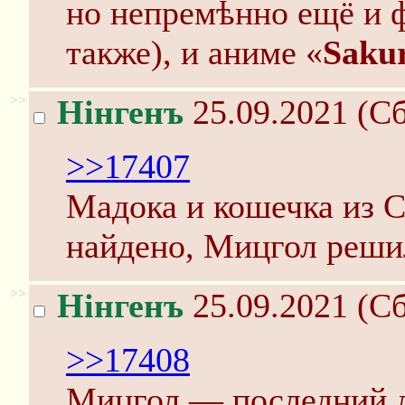
но непремѣнно ещё и 
также), и аниме «
Sakur
>>
Нінгенъ
25.09.2021 (Сб
>>17407
Мадока и кошечка из 
найдено, Мицгол реши
>>
Нінгенъ
25.09.2021 (Сб
>>17408
Мицгол — последний л