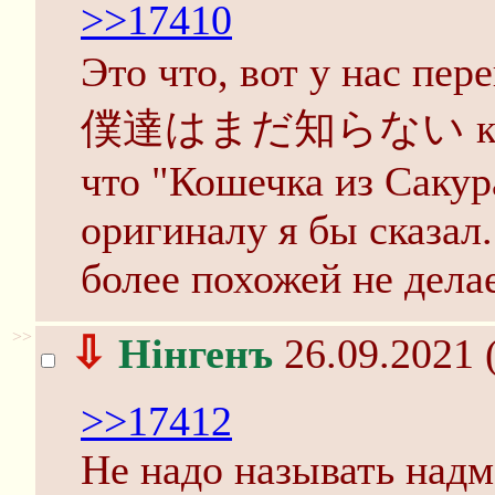
>>17410
Это что, вот у н
僕達はまだ知らない как "Н
что "Кошечка из Сакур
оригиналу я бы сказал
более похожей не делае
>>
⇩
Нінгенъ
26.09.2021 
>>17412
Не надо называть надм