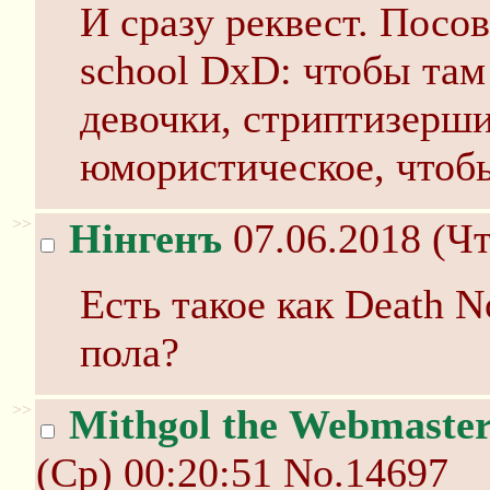
И сразу реквест. Посо
school DxD: чтобы та
девочки, стриптизерши
юмористическое, чтобы
>>
Нінгенъ
07.06.2018 (Чт
Есть такое как Death N
пола?
>>
Mithgol the Webmaste
(Ср) 00:20:51
No.14697