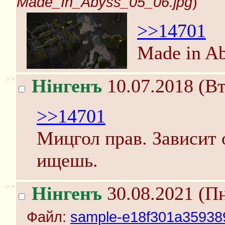
Made_In_Abyss_05_06.jpg
)
>>14701
Made in Ab
>>
Нінгенъ
10.07.2018 (Вт
>>14701
Мицгол прав. Зависит о
ищешь.
>>
Нінгенъ
30.08.2021 (Пн
Файл:
sample-e18f301a35938