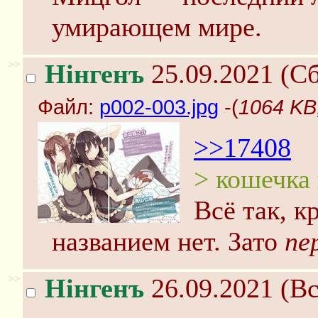
умирающем мире.
>>
Нінгенъ
25.09.2021 (Сб
Файл:
p002-003.jpg
-(
1064 KB
>>17408
> кошечка
Всё так, к
названием нет. Зато
пе
>>
Нінгенъ
26.09.2021 (Вс