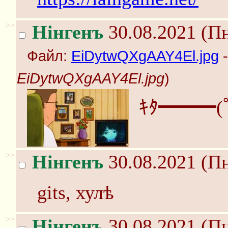
>>
Нінгенъ
30.08.2021 (Пн
Файл:
EiDytwQXgAAY4El.jpg
-
EiDytwQXgAAY4El.jpg
)
ｷﾀ━━━(
>>
Нінгенъ
30.08.2021 (Пн
gits, хулѣ
>>
Нінгенъ
30.08.2021 (Пн