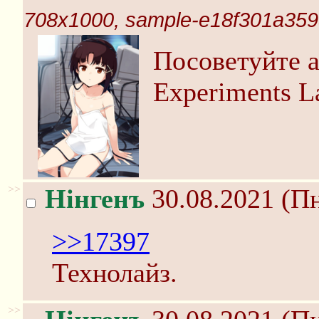
708x1000, sample-e18f301a35
Посоветуйте а
Experiments La
>>
Нінгенъ
30.08.2021 (Пн
>>17397
Технолайз.
>>