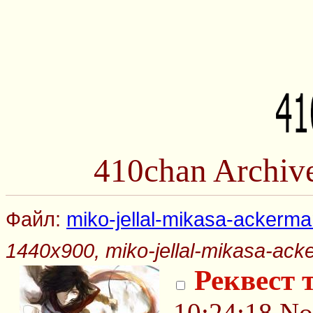
410chan Archiv
Файл:
miko-jellal-mikasa-ackerman
1440x900, miko-jellal-mikasa-acke
Реквест 
10:24:18
No