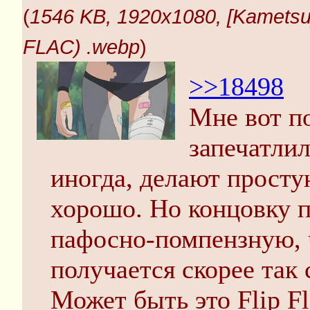
(
1546 KB, 1920x1080, [Kametsu
FLAC) .webp
)
>>18498
Мне вот п
запечатлил
иногда, делают просту
хорошо. Но концовку п
пафосно-помпензную, ч
получается скорее так
Может быть это Flip F