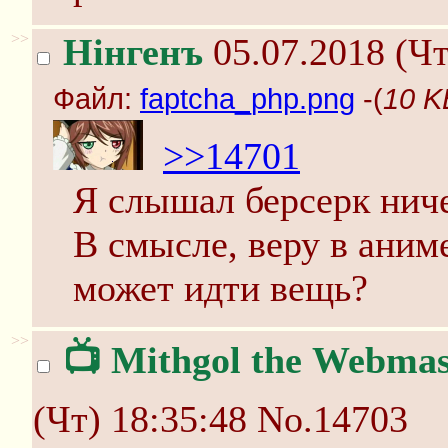
>>
Нінгенъ
05.07.2018 (Чт
Файл:
faptcha_php.png
-(
10 K
>>14701
Я слышал берсерк нич
В смысле, веру в аним
может идти вещь?
>>
📺️ Mithgol the Webmas
(Чт) 18:35:48
No.14703