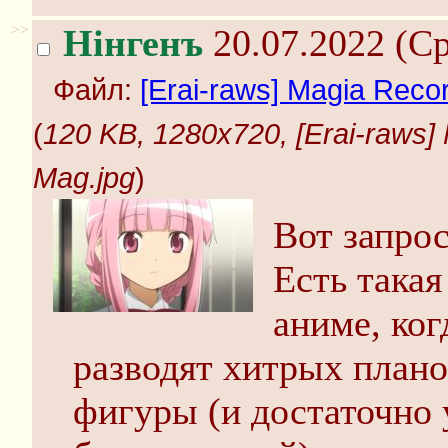
>>
Нінгенъ
20.07.2022 (Ср
Файл:
[Erai-raws] Magia Rec
(
120 KB, 1280x720, [Erai-raws
Mag.jpg
)
Вот запрос
Есть такая
аниме, ког
разводят хитрых плано
фигуры (и достаточно 