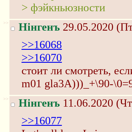
> фэйкньюзности
>>
Нінгенъ
29.05.2020 (Пт
>>16068
>>16070
стоит ли смотреть, есл
m01 glа3A)))_+\90-\0=9(
>>
Нінгенъ
11.06.2020 (Чт
>>16077