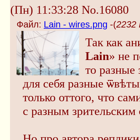
(Пн) 11:33:28
No.16080
Файл:
Lain - wires.png
-(
2232 
Так как ан
Lain
» не 
то разные 
для себя разные ѿвѣт
только оттого, что са
с разным зрительским
Но про автора реплик