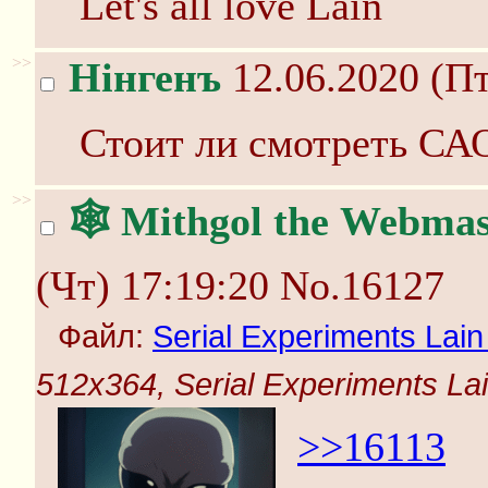
Let's all love Lain
>>
Нінгенъ
12.06.2020 (Пт
Стоит ли смотреть САО
>>
🕸️ Mithgol the Webmas
(Чт) 17:19:20
No.16127
Файл:
Serial Experiments Lain -
512x364, Serial Experiments Lain 
>>16113