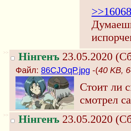
>>1606
Думаешь
испорче
>>
Нінгенъ
23.05.2020 (Сб
Файл:
86CJOqP.jpg
-(
40 KB, 
Стоит ли с
смотрел с
>>
Нінгенъ
23.05.2020 (Сб