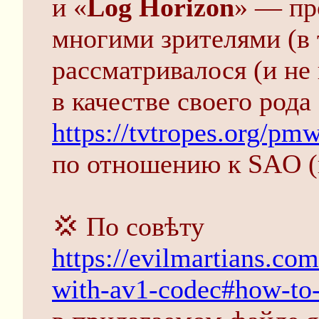
и «
Log Horizon
» — пр
многими зрителями (в 
рассматривалося (и не
в качестве своего рода
https://tvtropes.org/pm
по отношению к SAO (
💢 По совѣту
https://evilmartians.co
with-av1-codec#how-to-