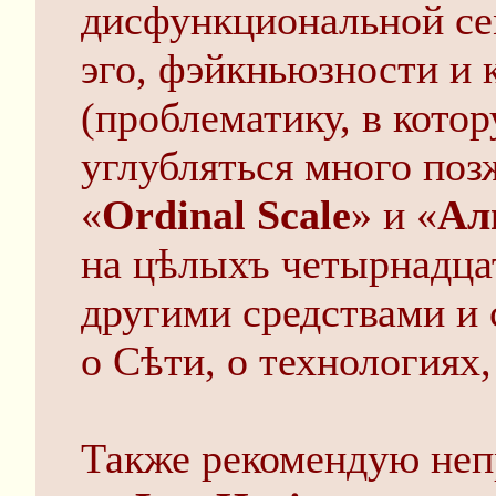
дисфункциональной сем
эго, фэйкньюзности и
(проблематику, в кото
углубляться много поз
«
Ordinal Scale
» и «
Ал
на цѣлыхъ четырнадца
другими средствами и 
о Сѣти, о технологиях,
Также рекомендую не