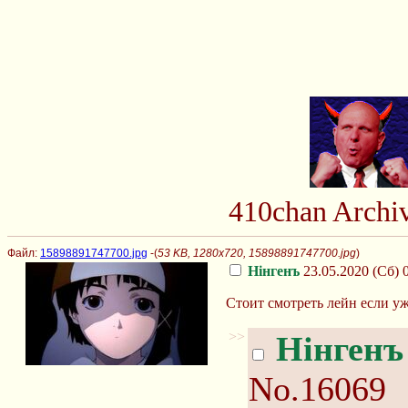
410chan Archi
Файл:
15898891747700.jpg
-(
53 KB, 1280x720, 15898891747700.jpg
)
Нінгенъ
23.05.2020 (Сб) 
Стоит смотреть лейн если уж
>>
Нінгенъ
No.16069