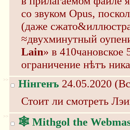
в прилагаемом файле я
со звуком Opus, поско
(даже сжато&иллюстра
≈двухминутный оупени
Lain
» в 410чановское 
ограничение нѣтъ ник
>>
Нінгенъ
24.05.2020 (Вс
Стоит ли смотреть Лэи
>>
🕸️ Mithgol the Webmas