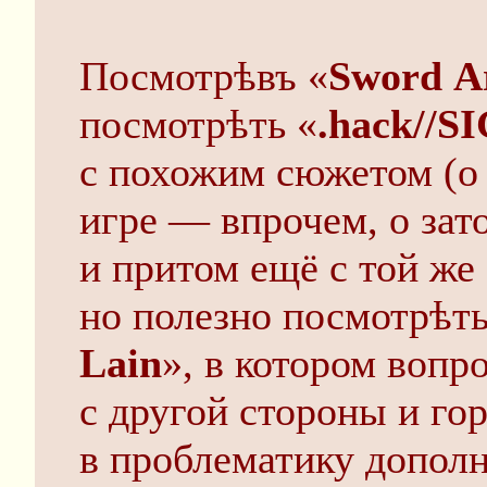
Посмотрѣвъ «
Sword A
посмотрѣть «
.hack//S
с похожим сюжетом (о
игре — впрочем, о зат
и притом ещё с той же
но полезно посмотрѣть
Lain
», в котором вопр
с другой стороны и го
в проблематику дополн