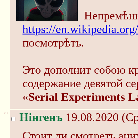
Непремѣнн
https://en.wikipedia.or
посмотрѣть.
Это дополнит собою к
содержание девятой с
«
Serial Experiments L
>>
Нінгенъ
19.08.2020 (Ср
Стоит ли смотреть ани