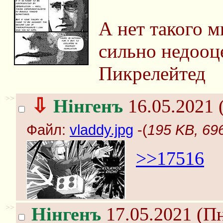
А нет такого 
сильно недооц
Пикрелейтед
>>
⇩
Нінгенъ
16.05.2021 
Файл:
vladdy.jpg
-(
195 KB, 696
>>17516
>>
Нінгенъ
17.05.2021 (Пн