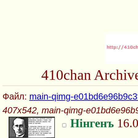
410chan Archiv
Файл:
main-qimg-e01bd6e96b9c3
407x542, main-qimg-e01bd6e96b
Нінгенъ
16.0