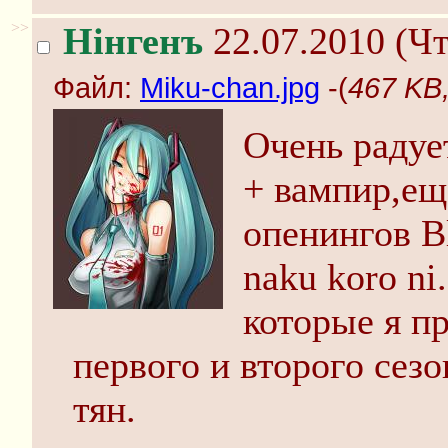
>>
Нінгенъ
22.07.2010 (Чт
Файл:
Miku-chan.jpg
-(
467 KB,
Очень радуе
+ вампир,еще
опенингов B
naku koro n
которые я п
первого и второго сез
тян.