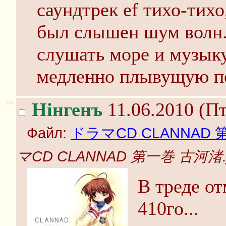
саундтрек ef тихо-тихо
был слышен шум волн..
слушать море и музыку
медленно плывущую п
>>
Нінгенъ
11.06.2010 (Пт
Файл:
ドラマCD CLANNAD 
マCD CLANNAD 第一巻 古河渚.j
В треде о
410го...