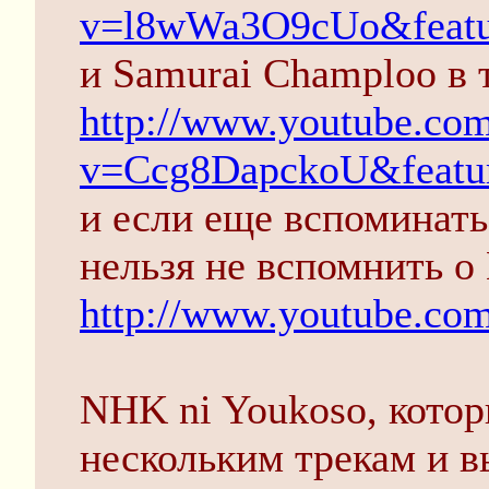
v=l8wWa3O9cUo&featur
и Samurai Champloo в т
http://www.youtube.co
v=Ccg8DapckoU&featur
и если еще вспоминать
нельзя не вспомнить о 
http://www.youtube.co
NHK ni Youkoso, котор
нескольким трекам и вы