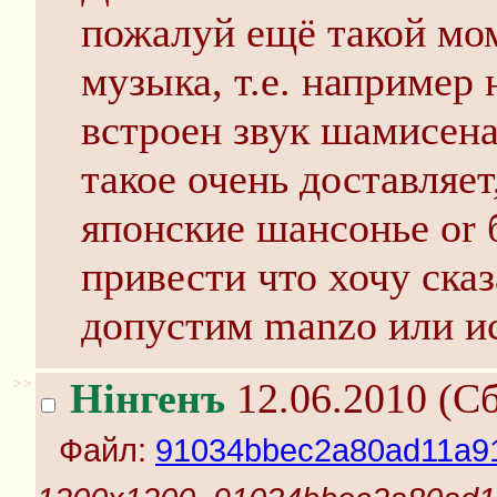
пожалуй ещё такой мом
музыка, т.е. например
встроен звук шамисена
такое очень доставляе
японские шансонье or
привести что хочу сказ
допустим manzo или ис
>>
Нінгенъ
12.06.2010 (Сб
Файл:
91034bbec2a80ad11a91