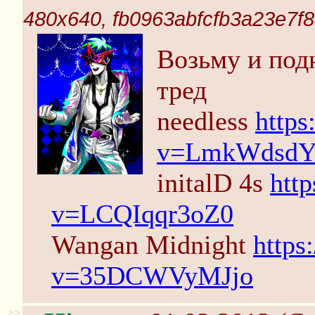
480x640, fb0963abfcfb3a23e7
Возьму и по
тред
needless
http
v=LmkWdsd
initalD 4s
htt
v=LCQIqqr3oZ0
Wangan Midnight
https
v=35DCWVyMJjo
>>