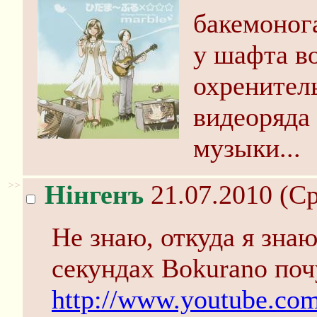
бакемонога
у шафта в
охренител
видеоряда
музыки...
>>
Нінгенъ
21.07.2010 (Ср
Не знаю, откуда я зна
секундах Bokurano поч
http://www.youtube.c