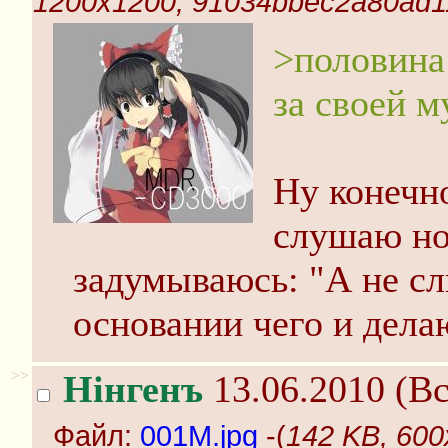
1200x1200, 91034bbec2a80ad1
>половина
за своей 
Ну конечно
слушаю но
задумываюсь: "А не сл
основании чего и дела
>>
Нінгенъ
13.06.2010 (Вс
Файл:
001M.jpg
-(
142 KB, 600