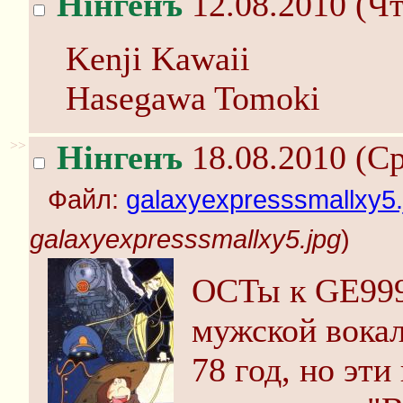
Нінгенъ
12.08.2010 (Чт
Kenji Kawaii
Hasegawa Tomoki
>>
Нінгенъ
18.08.2010 (Ср
Файл:
galaxyexpresssmallxy5.
galaxyexpresssmallxy5.jpg
)
ОСТы к GE999 
мужской вокал
78 год, но эти