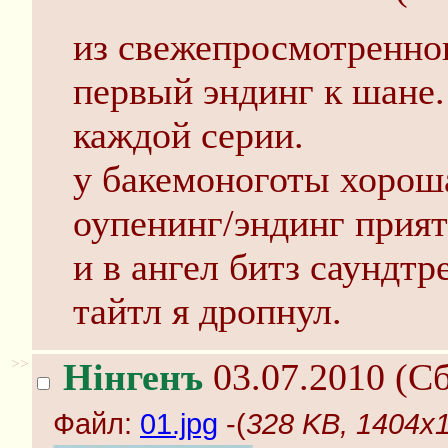
из свежепросмотренно
первый эндинг к шане.
каждой серии.
у бакемоноготы хороша
оупенинг/эндинг прият
и в ангел битз саундт
тайтл я дропнул.
>>
Нінгенъ
03.07.2010 (Сб
Файл:
01.jpg
-(
328 KB, 1404x1