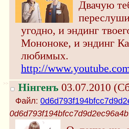
Двачую те
переслуши
угодно, и эндинг твоег
Мононоке, и эндинг Ка
любимых.
http://www.youtube.c
>>
Нінгенъ
03.07.2010 (Сб
Файл:
0d6d793f194bfcc7d9d2
0d6d793f194bfcc7d9d2ec96a4b9