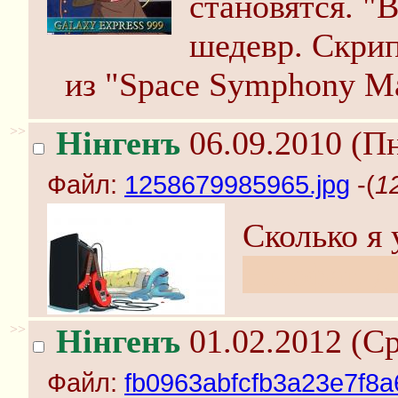
становятся. "
шедевр. Скрип
из "Space Symphony Ma
>>
Нінгенъ
06.09.2010 (Пн
Файл:
1258679985965.jpg
-(
1
Сколько я 
Ньюфаг, да
>>
Нінгенъ
01.02.2012 (Ср
Файл:
fb0963abfcfb3a23e7f8