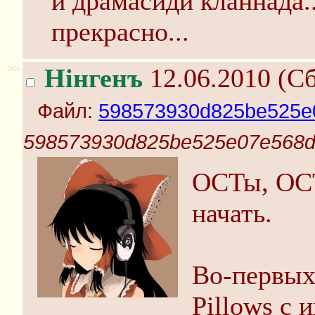
и драмасиди кланнада..
прекрасно...
>>
Нінгенъ
12.06.2010 (Сб
Файл:
598573930d825be525e
598573930d825be525e07e568d
ОСТы, ОСТ
начать.
Во-первых
Pillows с 