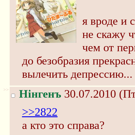
я вроде и 
не скажу ч
чем от пер
до безобразия прекрас
вылечить депрессию...
>>
Нінгенъ
30.07.2010 (Пт
>>2822
а кто это справа?