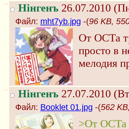
>>
Нінгенъ
26.07.2010 (Пн
Файл:
mht7yb.jpg
-(
96 KB, 55
От ОСТа т
просто в 
мелодия пр
>>
Нінгенъ
27.07.2010 (Вт
Файл:
Booklet 01.jpg
-(
562 KB,
>От ОСТа 