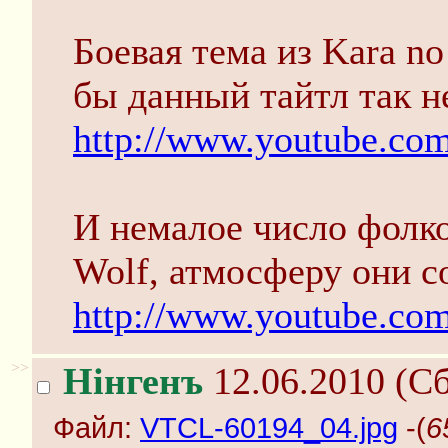
Боевая тема из Kara no
бы данный тайтл так н
http://www.youtube.c
И немалое число фолко
Wolf, атмосферу они с
http://www.youtube.c
>>
Нінгенъ
12.06.2010 (Сб
Файл:
VTCL-60194_04.jpg
-(
6