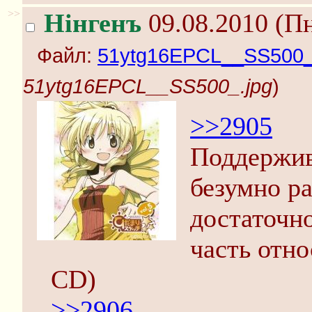
>>
Нінгенъ
09.08.2010 (Пн
Файл:
51ytg16EPCL__SS500_
51ytg16EPCL__SS500_.jpg
)
>>2905
Поддержив
безумно ра
достаточн
часть отн
CD)
>>2906