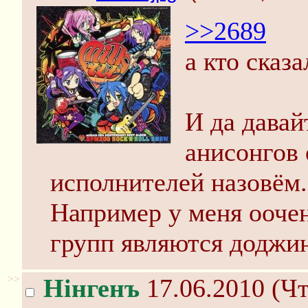
>>2689
а кто сказа
И да дава
анисонгов
исполнителей назовём.
Например у меня ооче
групп являются доджин
>>
Нінгенъ
17.06.2010 (Чт