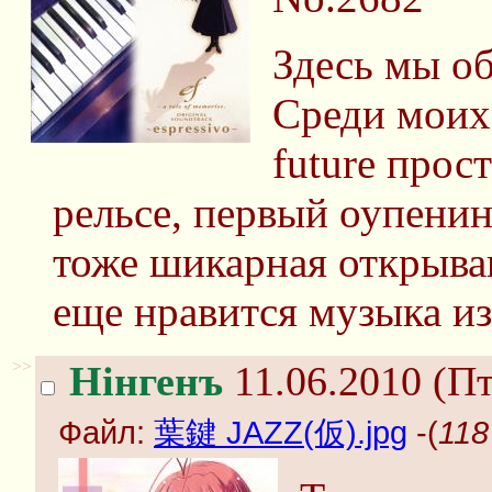
Здесь мы о
Среди моих 
future прос
рельсе, первый оупенин
тоже шикарная открыва
еще нравится музыка из 
>>
Нінгенъ
11.06.2010 (Пт
Файл:
葉鍵 JAZZ(仮).jpg
-(
118