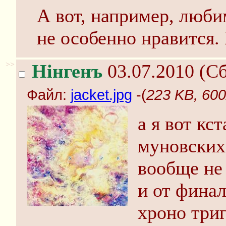
А вот, например, люб
не особенно нравится. 
>>
Нінгенъ
03.07.2010 (Сб
Файл:
jacket.jpg
-(
223 KB, 600
а я вот кс
муновских 
вообще не 
и от финал
хроно триг