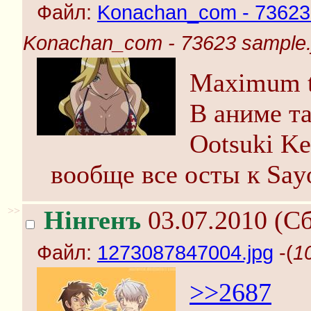
Файл:
Konachan_com - 73623 
Konachan_com - 73623 sample.
Maximum t
В аниме та
Ootsuki Ke
вообще все осты к Sayo
>>
Нінгенъ
03.07.2010 (Сб
Файл:
1273087847004.jpg
-(
1
>>2687