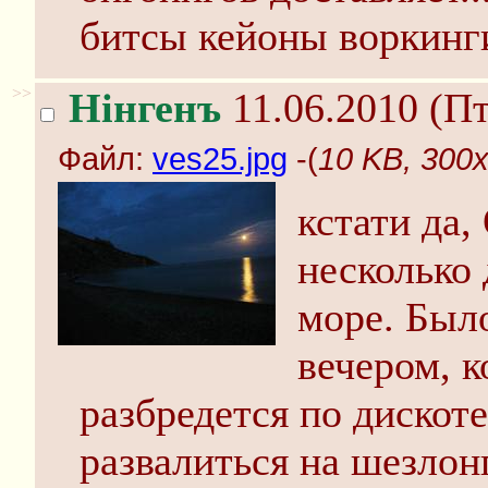
битсы кейоны воркинги 
>>
Нінгенъ
11.06.2010 (Пт
Файл:
ves25.jpg
-(
10 KB, 300x
кстати да,
несколько 
море. Был
вечером, к
разбредется по дискот
развалиться на шезлонг