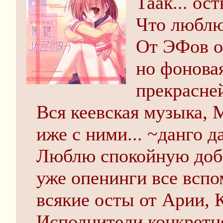
Таак... ост
Что люблю
От ЭФов о
но фонова
прекрасней
Вся кеевская музыка, 
иже с ними... ~данго да
Люблю спокойную добр
уже опенинги все вспо
всякие осты от Арии, К
Исполнители конкретно