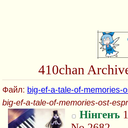
410chan Archiv
Файл:
big-ef-a-tale-of-memories-o
big-ef-a-tale-of-memories-ost-esp
Нінгенъ
1
No.2682