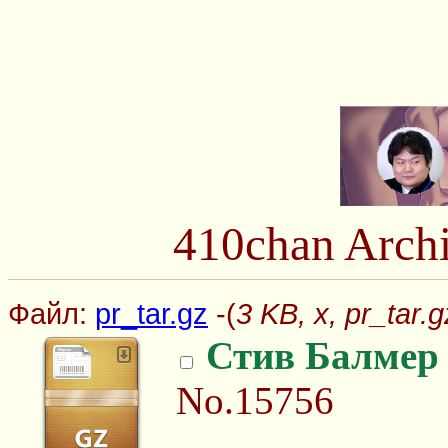
410chan Arch
Файл:
pr_tar.gz
-(
3 KB, x, pr_tar.g
Стив Балмер
No.15756