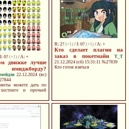
R: 2?
(+1)
/ I: 0?
(+1)
/ A: +
Кто сделает плагин на
заказ в покетмайн
T_T
 I: 0?
(+1)
/ A: +
ом движке лучше
21.12.2024 (сб) 15:31:11
№27839
Кто готов взяться
ь имиджборду?
мейдзи
22.12.2024 (вс)
27844
оветы можете дать по
 хостинге и прочьей