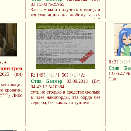
03:15:00
№25965
Здесь можно получить помощь и
консультацию по любому языку
программирования, в любой
сфере разра...
R: 3?
(+1)
/
A: +
ции тред
Стив Ба
13:05:47
№
2025 (пн)
R: 149?
(+1)
/ I: 56?
(+1)
/ A: +
Сап.
Стив Балмер
03.09.2013 (Вт)
мотивация
04:47:17
№10384
та кроватка
суть не столько в средстве сколько
ит???) Либо
в идее наноборды. эта борда без
сервера, без каких-то туннеле...