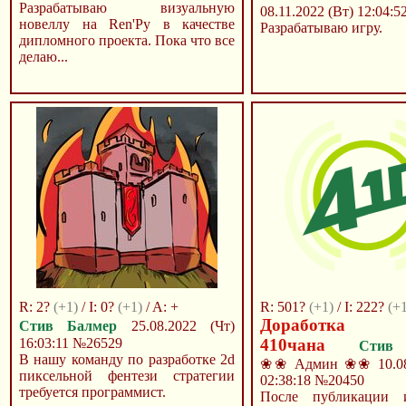
Разрабатываю визуальную
08.11.2022 (Вт) 12:04:5
новеллу на Ren'Py в качестве
Разрабатываю игру.
дипломного проекта. Пока что все
делаю...
R: 2?
(+1)
/ I: 0?
(+1)
/ A: +
R: 501?
(+1)
/ I: 222?
(+
Доработка 
Стив Балмер
25.08.2022 (Чт)
16:03:11
№26529
410чана
Стив
В нашу команду по разработке 2d
❀❀ Админ ❀❀
10.0
пиксельной фентези стратегии
02:38:18
№20450
требуется программист.
После публикации и