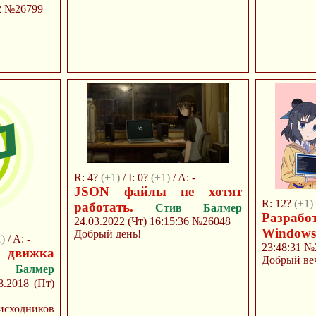
2
№26799
R: 4?
(+1)
/ I: 0?
(+1)
/ A: -
JSON файлы не хотят
R: 12?
(+1)
работать.
Стив Балмер
Разра
24.03.2022 (Чт) 16:15:36
№26048
Windows
Добрый день!
1)
/ A: -
23:48:31
№
движка
Добрый ве
 Балмер
8.2018 (Пт)
сходников