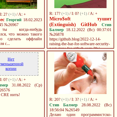
R: 17?
(+1)
/ I: 0?
(+1)
/ A: +
 I: 2?
(+1)
/ A: +
Micro$oft тушит
ес
Георгий
18.02.2023
(Extinguish) GitHub
:45
№26967
Стив
ты когда-нибудь
Балмер
18.12.2022 (Вс) 00:37:01
лся, что можно такого
№26878
ого сделать оффлайн
https://github.blog/2022-12-14-
я с...
raising-the-bar-for-software-security-
next-steps-for-github-com-2fa/
Нет
уменьшенной
копии
 I: 0?
(+1)
/ A: +
лмер
31.08.2022 (Ср)
26576
 CRE нить!
R: 20?
(+1)
/ I: 3?
(+1)
/ A: +
Стив Балмер
28.08.2022 (Вс)
18:56:04
№26549
Делаю один программистско-