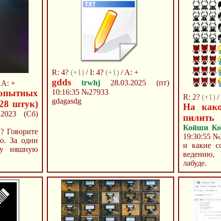
R: 4?
(+1)
/ I: 4?
(+1)
/ A: +
gdds
trwhj
28.03.2025 (пт)
 A: +
пытных
10:16:35
№27933
R: 2?
(+1)
/
gdagasdg
28 штук)
На как
2023 (Сб)
пилит
Койши Ко
в? Говорите
19:30:55
№
ю. За один
и какие с
ну няшную
ведению,
лабуде.