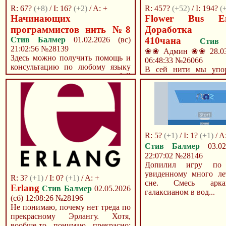
R: 67?
(+8)
/ I: 16?
(+2)
/ A: +
R: 457?
(+52)
/ I: 194?
(
Начинающих
Flower Bus E
программистов нить №8
Доработка 
Стив Балмер
01.02.2026 (вс)
410чана
Стив
21:02:56
№28139
❀❀ Админ ❀❀
28.03
Здесь можно получить помощь и
06:48:33
№26066
консультацию по любому языку
В сей нити мы упор
программирования, в любой
усилия по доработк
сфере разра...
движка.
R: 5?
(+1)
/ I: 1?
(+1)
/ A
Стив Балмер
03.02.
22:07:02
№28146
Допилил игру по 
увиденному много ле
R: 3?
(+1)
/ I: 0?
(+1)
/ A: +
сне. Смесь арк
Erlang
Стив Балмер
02.05.2026
галаксианом в вод...
(сб) 12:08:26
№28196
Не понимаю, почему нет треда по
прекрасному Эрлангу. Хотя,
вообще-то понимаю прекрасно: