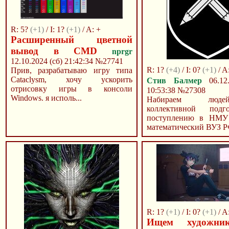
R: 5?
(+1)
/ I: 1?
(+1)
/ A: +
Расширенный цветной
вывод в CMD
nprgr
12.10.2024 (сб) 21:42:34
№27741
R: 1?
(+4)
/ I: 0?
(+1)
/ A:
Прив, разрабатываю игру типа
Cataclysm, хочу ускорить
Стив Балмер
06.12.
отрисовку игры в консоли
10:53:38
№27308
Windows. я исполь...
Набираем люд
коллективной под
поступлению в НМУ
математический ВУЗ РФ
R: 1?
(+1)
/ I: 0?
(+1)
/ A
Ищем художни