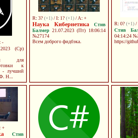
R: 3?
(+1)
/ I: 1?
(+1)
/ A: +
Наука Кибернетика
R: 0?
(+1)
/
Стив
Стив Ба
Балмер
21.07.2023 (Пт) 18:06:14
№27174
04:14:24
№
Всем доброго фидбэка.
https://gith
 -
2023 (Ср)
ей для
готовки к
 - лучший
. Н...
: +
ка
Стив