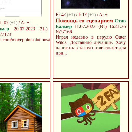
R: 4?
(+1)
/ I: 1?
(+1)
/ A: +
Помощь со сценарием
Стив
 I: 0?
(+1)
/ A: +
Балмер
11.07.2023 (Вт) 16:41:36
лмер
20.07.2023 (Чт)
№27166
27173
Играл недавно в игрулю Outer
ub.com/movepointsolutions/teach/releases/tag/v1.1
Wilds. Доставило дичайше. Хочу
написать в таком стиле сюжет для
нри...