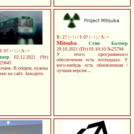
R: 2?
(+1)
/ I: 0?
(+1)
/ A: +
Mitsuba
Стив Балмер
29.10.2021 (Пт) 01:10:10
№25794
 I: 0?
(+1)
/ A: +
У этого программного
лмер
02.12.2021 (Чт)
обеспечения есть потенциал. У
25845
кого-нибудь есть обновленная /
очане. В общем, нужны
лучшая версия ...
ки на сайт. Заходите.