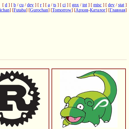
[
d
] [
b
/
cu
/
dev
] [
r
] [
a
/
ts
] [
ci
] [
gnx
/
int
] [
misc
] [
dev
/
stat
]
ichan
] [
Futaba
] [
Gurochan
] [
Tomorrow
] [
Архив
-
Каталог
] [
Главная
]