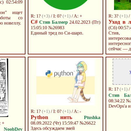
с) 02:54:09
он" ищет
R: 1?
(+3)
/ I: 0?
(+1)
/ A: +
R: 3?
(+1)
/
аботы со
C#
Уход в л
Стив Балмер
24.02.2023 (Пт)
ю новеллу.
15:05:10
№26983
(Сб) 00:57
Единый тред по Си-шарп.
Стив, 
интересова
интересн
сейчас — дл
R: 1?
(+1)
/
Стив Ба
08:34:22
№
DevOps'а и
R: 1?
(+1)
/ I: 0?
(+1)
/ A: -
Python нить
Ptushka
: +
08.09.2022 (Чт) 15:59:47
№26622
Здесь обсуждаем змей
NoobDev