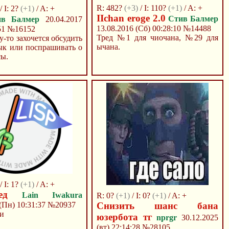
R: 482?
(+3)
/ I: 110?
(+1)
/ A: +
/ I: 2?
(+1)
/ A: +
IIchan eroge 2.0
Стив Балмер
ив Балмер
20.04.2017
13.08.2016 (Сб) 00:28:10
№14488
51
№16152
Тред №1 для чиочана, №29 для
-то захочется обсудить
ычана.
ык или поспрашивать о
сы.
/ I: 1?
(+1)
/ A: +
ед
Lain Iwakura
R: 0?
(+1)
/ I: 0?
(+1)
/ A: +
 (Пн) 10:31:37
№20937
Снизить шанс бана
ки
юзербота тг
nprgr
30.12.2025
(вт) 22:14:28
№28105