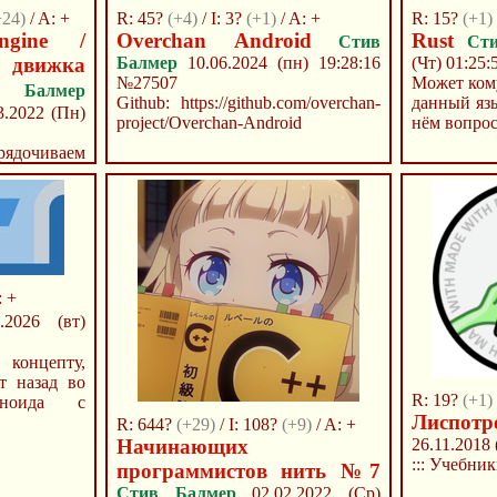
+24)
/ A: +
R: 45?
(+4)
/ I: 3?
(+1)
/ A: +
R: 15?
(+1)
ngine /
Overchan Android
Rust
Стив
Ст
движка
Балмер
10.06.2024 (пн) 19:28:16
(Чт) 01:25:
№27507
Может кому
 Балмер
Github: https://github.com/overchan-
данный яз
.2022 (Пн)
project/Overchan-Android
нём вопро
ядочиваем
е местного
: +
2026 (вт)
концепту,
т назад во
R: 19?
(+1)
аноида с
Лиспотр
R: 644?
(+29)
/ I: 108?
(+9)
/ A: +
Начинающих
26.11.2018
::: Учебни
программистов нить №7
Стив Балмер
02.02.2022 (Ср)