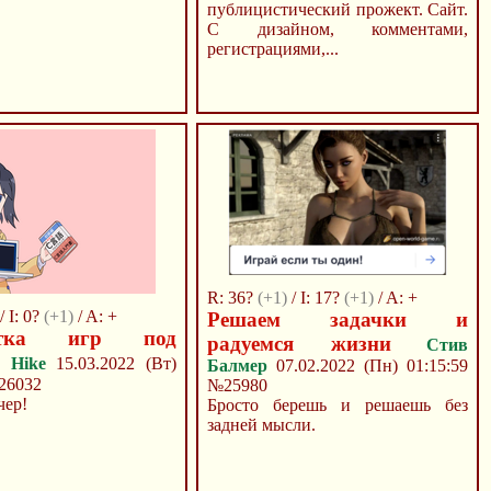
публицистический прожект. Сайт.
С дизайном, комментами,
регистрациями,...
R: 36?
(+1)
/ I: 17?
(+1)
/ A: +
/ I: 0?
(+1)
/ A: +
Решаем задачки и
ботка игр под
радуемся жизни
Стив
Hike
15.03.2022 (Вт)
Балмер
07.02.2022 (Пн) 01:15:59
26032
№25980
чер!
Бросто берешь и решаешь без
задней мысли.