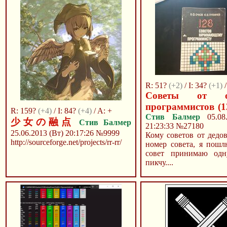
R: 51?
(+2)
/ I: 34?
(+1)
/
Советы от о
программистов (1
R: 159?
(+4)
/ I: 84?
(+4)
/ A: +
Стив Балмер
05.08.
少女の融点
Стив Балмер
21:23:33
№27180
25.06.2013 (Вт) 20:17:26
№9999
Кому советов от дедо
http://sourceforge.net/projects/rr-rr/
номер совета, я пошл
совет принимаю од
пикчу....