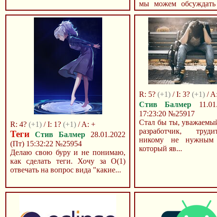
мы можем обсуждать
не только ранее общ
частей ин...
R: 5?
(+1)
/ I: 3?
(+1)
/ A
Стив Балмер
11.01.
17:23:20
№25917
Стал бы ты, уважаемы
R: 4?
(+1)
/ I: 1?
(+1)
/ A: +
разработчик, труд
Теги
Стив Балмер
28.01.2022
никому не нужным 
(Пт) 15:32:22
№25954
который яв...
Делаю свою буру и не понимаю,
как сделать теги. Хочу за O(1)
отвечать на вопрос вида "какие...