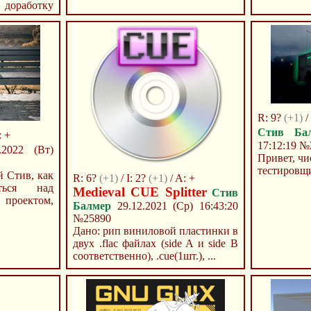
 доработку
едоступных
R: 9?
(+1)
/
Стив Ба
: +
17:12:19
№
2022 (Вт)
Привет, чи
тестировщи
й Стив, как
R: 6?
(+1)
/ I: 2?
(+1)
/ A: +
иться над
Medieval CUE Splitter
Стив
проектом,
Балмер
29.12.2021 (Ср) 16:43:20
№25890
Дано: рип виниловой пластинки в
двух .flac файлах (side A и side B
соответственно), .cue(1шт.), ...