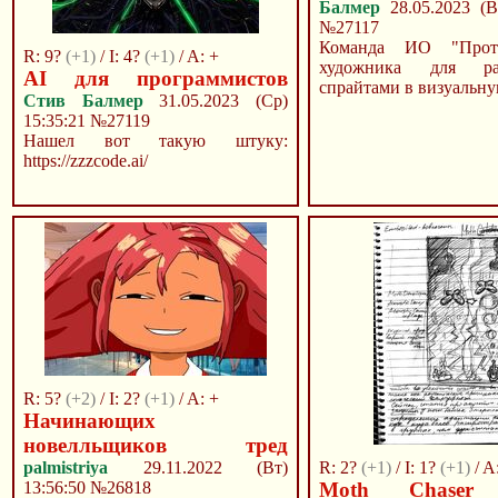
Балмер
28.05.2023 (В
№27117
Команда ИО "Прот
R: 9?
(+1)
/ I: 4?
(+1)
/ A: +
художника для р
AI для программистов
спрайтами в визуальну
Стив Балмер
31.05.2023 (Ср)
15:35:21
№27119
Нашел вот такую штуку:
https://zzzcode.ai/
R: 5?
(+2)
/ I: 2?
(+1)
/ A: +
Начинающих
новелльщиков тред
palmistriya
29.11.2022 (Вт)
R: 2?
(+1)
/ I: 1?
(+1)
/ A
13:56:50
№26818
Moth Chaser