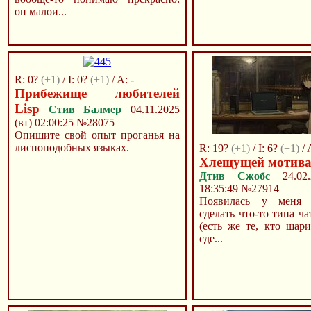
он малои...
R: 0?
(+1)
/ I: 0?
(+1)
/ A: -
Прибежище любителей
Lisp
Стив Балмер
04.11.2025
(вт) 02:00:25
№28075
Опишите свой опыт проганья на
лиспоподобных языках.
R: 19?
(+1)
/ I: 6?
(+1)
/ 
Хлещущей мотива
Дтив Сжобс
24.02.
18:35:49
№27914
Появилась у меня 
сделать что-то типа ча
(есть же те, кто шар
сде...