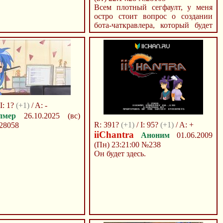
Всем плотный сегфаулт, у меня
остро стоит вопрос о создании
бота-чаткравлера, который будет
иска...
 I: 1?
(+1)
/ A: -
лмер
26.10.2025 (вс)
R: 391?
(+1)
/ I: 95?
(+1)
/ A: +
28058
iiChantra
Аноним
01.06.2009
(Пн) 23:21:00
№238
Он будет здесь.