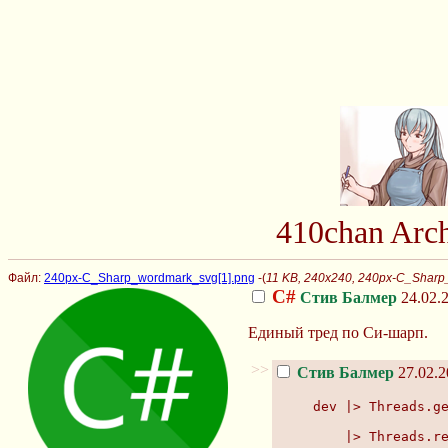
410chan Arc
Файл:
240px-C_Sharp_wordmark_svg[1].png
-(
11 KB, 240x240, 240px-C_Sharp
C#
Стив Балмер
24.02.2
Единый тред по Си-шарп.
>>
Стив Балмер
27.02.2