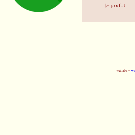
    |> profit
- wahaba +
wa