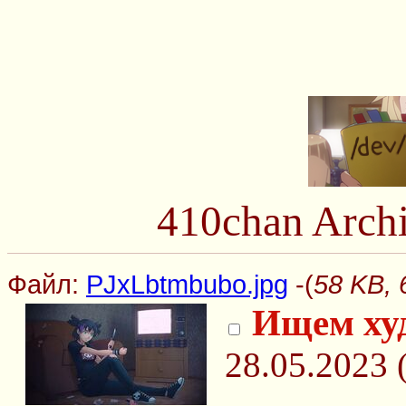
410chan Arch
Файл:
PJxLbtmbubo.jpg
-(
58 KB, 
Ищем ху
28.05.2023 