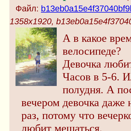
Файл:
b13eb0a15e4f37040bf9
1358x1920, b13eb0a15e4f3704
А в какое вре
велосипеде?
Девочка любит
Часов в 5-6. 
полудня. А по
вечером девочка даже 
раз, потому что вечерк
любит мешаться.