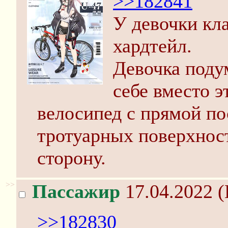
>>182841
У девочки кл
хардтейл.
Девочка поду
себе вместо э
велосипед с прямой по
тротуарных поверхност
сторону.
>>
Пассажир
17.04.2022 (
>>182830