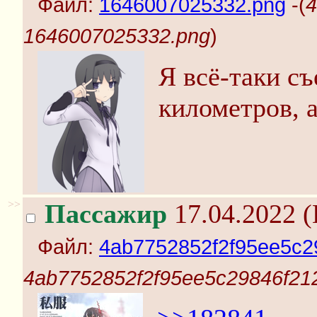
Файл:
1646007025332.png
-(
4
1646007025332.png
)
Я всё-таки съ
километров, а
>>
Пассажир
17.04.2022 (
Файл:
4ab7752852f2f95ee5c29
4ab7752852f2f95ee5c29846f212