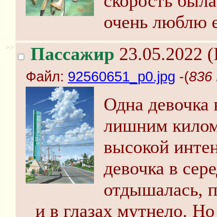
скорость была
очень люблю е
>>
Пассажир
23.05.2022 (
Файл:
92560651_p0.jpg
-(
836 
Одна девочка в
лишним килом
высокой интен
девочка в сер
отдышалась, 
и в глазах мутнело. Но