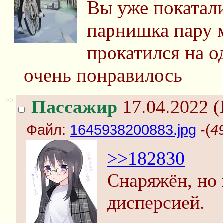
Вы уже покатал
парнишка пару м
прокатился на о
очень понравилось
>>
Пассажир
17.04.2022 (
Файл:
1645938200883.jpg
-(
4
>>182830
Снаряжён, но 
дисперсией.