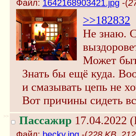
Файл:
1642168903421.jpg
-(
2
>>182832
Не знаю. 
выздоровет
Может быт
Знать бы ещё куда. Во
и смазывать цепь не хо
Вот причины сидеть вс
>>
Пассажир
17.04.2022 (
Файл:
becky.jpg
-(
228 KB, 212