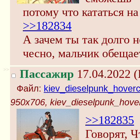
потому что кататься на
>>182834
А зачем ты так долго н
чесно, мальчик обещае
>>
Пассажир
17.04.2022 (
Файл:
kiev_dieselpunk_hoverc
950x706, kiev_dieselpunk_hover
>>182835
Говорят, Ч