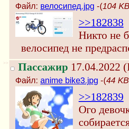
Файл:
велосипед.jpg
-(
104 KB
>>182838
Никто не б
велосипед не предрасп
>>
Пассажир
17.04.2022 (
Файл:
anime bike3.jpg
-(
44 KB
>>182839
Ого девочк
собирается