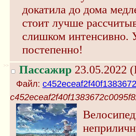
докатила до дома медл
стоит лучше рассчитыв
слишком интенсивно. 
постепенно!
>>
Пассажир
23.05.2022 (
Файл:
c452eceaf2f40f1383672
c452eceaf2f40f1383672c0095f8
Велосипед
неприличн