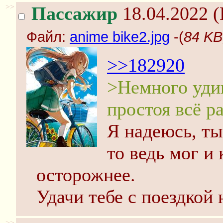
>>
Пассажир
18.04.2022 (
Файл:
anime bike2.jpg
-(
84 KB
>>182920
>Немного удив
простоя всё р
Я надеюсь, ты
то ведь мог и 
осторожнее.
Удачи тебе с поездкой 
>>