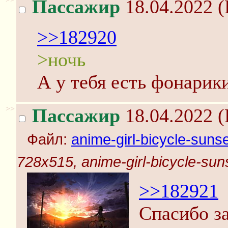
Пассажир
18.04.2022 (
>>182920
>ночь
А у тебя есть фонарик
>>
Пассажир
18.04.2022 (
Файл:
anime-girl-bicycle-suns
728x515, anime-girl-bicycle-sun
>>182921
Спасибо з