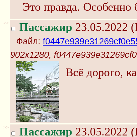
Это правда. Особенно 
>>
Пассажир
23.05.2022 (
Файл:
f0447e939e31269cf0e5
902x1280, f0447e939e31269cf
Всё дорого, к
>>
Пассажир
23.05.2022 (