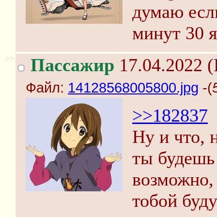
думаю есл
минут 30 
>>
Пассажир
17.04.2022 (
Файл:
14128568005800.jpg
-(
>>182837
Ну и что, 
ты будешь 
возможно, 
тобой буду