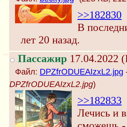
>>182830
В последни
лет 20 назад.
>>
Пассажир
17.04.2022 (
Файл:
DPZfrODUEAIzxL2.jpg
DPZfrODUEAIzxL2.jpg
)
>>182833
Лечись и 
сможешь - 