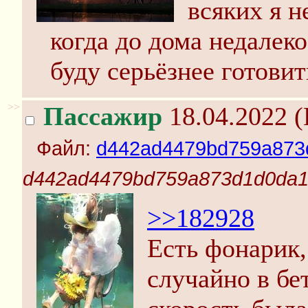
всяких я н
когда до дома недалек
буду серьёзнее готовит
>>
Пассажир
18.04.2022 (
Файл:
d442ad4479bd759a873
d442ad4479bd759a873d1d0da1
>>182928
Есть фонарик,
случайно в бе