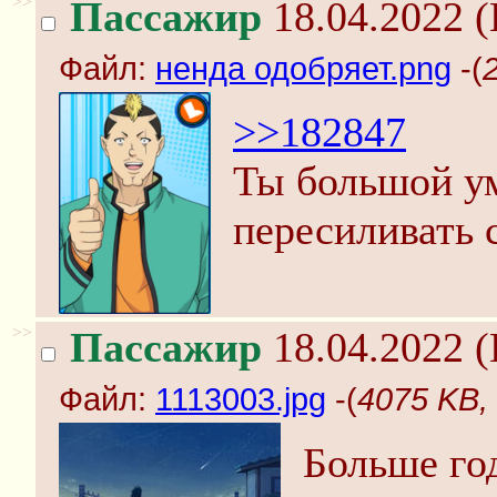
>>
Пассажир
18.04.2022 (
Файл:
ненда одобряет.png
-(
>>182847
Ты большой ум
пересиливать 
>>
Пассажир
18.04.2022 (
Файл:
1113003.jpg
-(
4075 KB,
Больше год