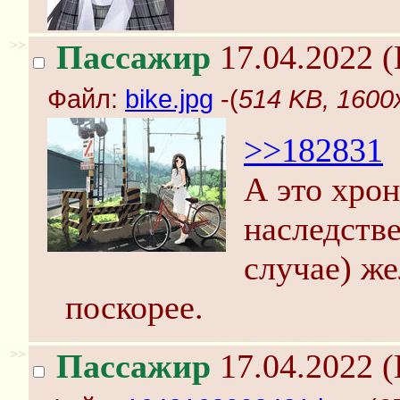
>>
Пассажир
17.04.2022 (
Файл:
bike.jpg
-(
514 KB, 1600x
>>182831
А это хрон
наследств
случае) ж
поскорее.
>>
Пассажир
17.04.2022 (