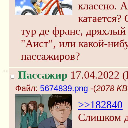
классно. А
катается? 
тур де франс, дряхлы
"Аист", или какой-нибу
пассажиров?
>>
Пассажир
17.04.2022 (
Файл:
5674839.png
-(
2078 KB
>>182840
Слишком д