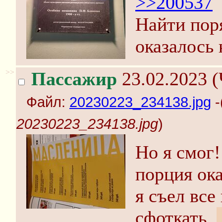
>>200537
Найти пор
оказалось 
>>
Пассажир
23.02.2023 (
Файл:
20230223_234138.jpg
-
20230223_234138.jpg
)
Но я смог!
порция ока
я съел все
сфоткать.