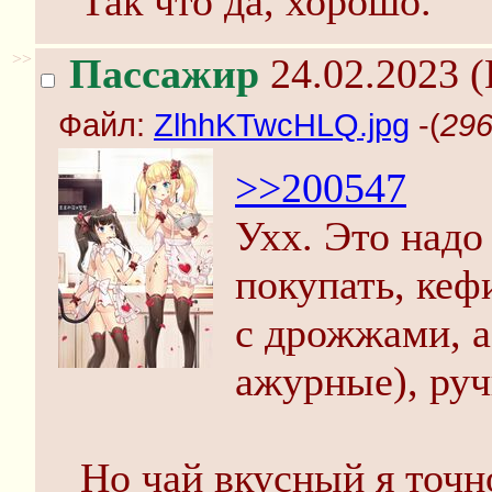
Так что да, хорошо.
>>
Пассажир
24.02.2023 (
Файл:
ZlhhKTwcHLQ.jpg
-(
296
>>200547
Ухх. Это над
покупать, кеф
с дрожжами, а
ажурные), ручк
Но чай вкусный я точн