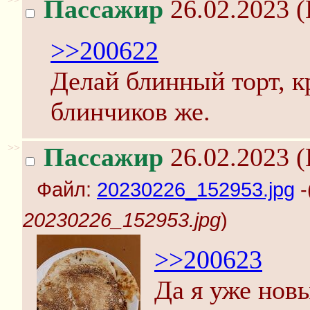
Пассажир
26.02.2023 (
>>200622
Делай блинный торт, к
блинчиков же.
>>
Пассажир
26.02.2023 (
Файл:
20230226_152953.jpg
-
20230226_152953.jpg
)
>>200623
Да я уже нов