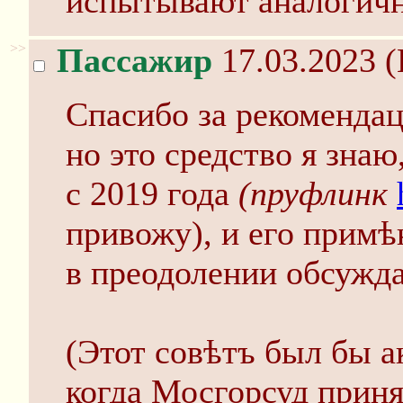
испытывают аналогич
>>
Пассажир
17.03.2023 (
Спасибо за рекоменд
но это средство я зна
с 2019 года
(пруфлинк
привожу), и его примѣ
в преодолении обсужд
(Этот совѣтъ был бы а
когда Мосгорсуд приня