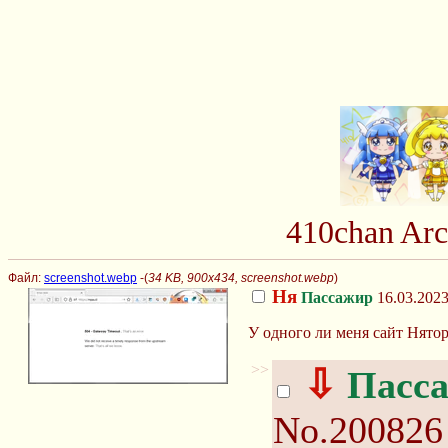
410chan Arc
Файл:
screenshot.webp
-(
34 KB, 900x434, screenshot.webp
)
Ня
Пассажир
16.03.2023
У одного ли меня сайт Нято
>>
⇩
Пасс
No.200826