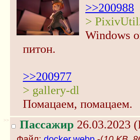
>>200988
> PixivUti
Windows on
питон.
>>200977
> gallery-dl
Помацаем, помацаем.
>>
Пассажир
26.03.2023 (
Файл:
docker.webp
-(
10 KB, 8