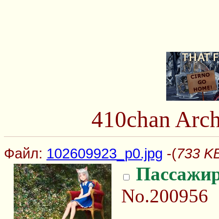
410chan Arch
Файл:
102609923_p0.jpg
-(
733 KB
Пассажи
No.200956