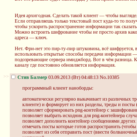
Идея архигодная. Сделать такой клиент — чтобы выглядел
Если отправляешь только текстовый пост куда-то то полу
чтобы ускорить распространение информации так сказать
Можно встроить шифрование чтобы не просто архив какой
адреса — ключ.
Нет. Фри-нет это пир-ту-пир штуковина, всё шифруется,
использовать открытые способы передачи информации —
подозревающие сервера имиджборд. Вот в чём разница. Кл
каналу где постоянно обновляется информация.
>>
Стив Балмер
03.09.2013 (Вт) 04:48:13
No.10385
программный клиент наноборды:
автоматически регулярно выкачивает из различных т
клиенте) и формирует из них разделы, треды и посты
позволяет сформировать png-контейнер с зашифрова
позволяет выбрать исходник для png-контейнера случ
позволяет дополнить контейнер сообщениями других 
отмечать посты которые готов распространить (чтобы 
позволяет из себя отправить пост (ввести болваночны