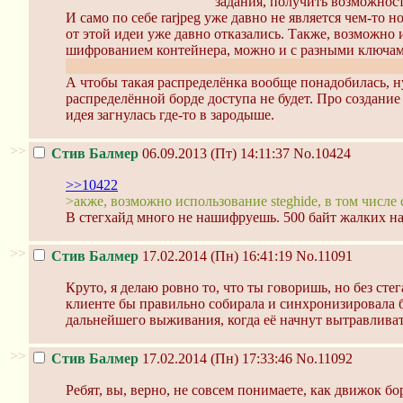
задания, получить возможность
И само по себе rarjpeg уже давно не является чем-т
от этой идеи уже давно отказались. Также, возможно 
шифрованием контейнера, можно и с разными ключами
давно знают про тайнопись и пользуются этими знан
А чтобы такая распределёнка вообще понадобилась, н
распределённой борде доступа не будет. Про создание 
идея загнулась где-то в зародыше.
>>
Стив Балмер
06.09.2013 (Пт) 14:11:37
No.10424
>>10422
>акже, возможно использование steghide, в том числ
В стегхайд много не нашифруешь. 500 байт жалких на
>>
Стив Балмер
17.02.2014 (Пн) 16:41:19
No.11091
Круто, я делаю ровно то, что ты говоришь, но без ст
клиенте бы правильно собирала и синхронизировала б
дальнейшего выживания, когда её начнут вытравливать
>>
Стив Балмер
17.02.2014 (Пн) 17:33:46
No.11092
Ребят, вы, верно, не совсем понимаете, как движок бо