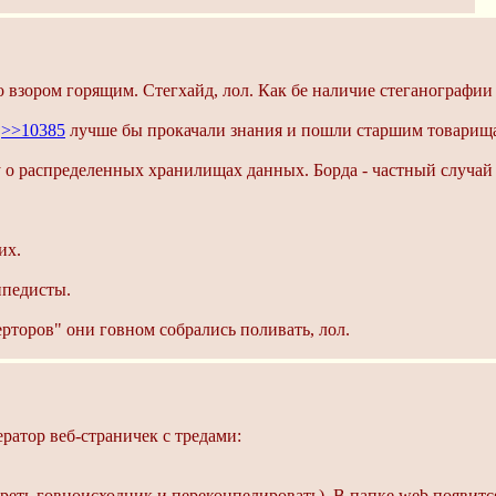
 взором горящим. Стегхайд, лол. Как бе наличие стеганографии
т
>>10385
лучше бы прокачали знания и пошли старшим товарища
у о распределенных хранилищах данных. Борда - частный случай
их.
ипедисты.
рторов" они говном собрались поливать, лол.
ратор веб-страничек с тредами:
реть говноисходник и переконпелировать). В папке web появится