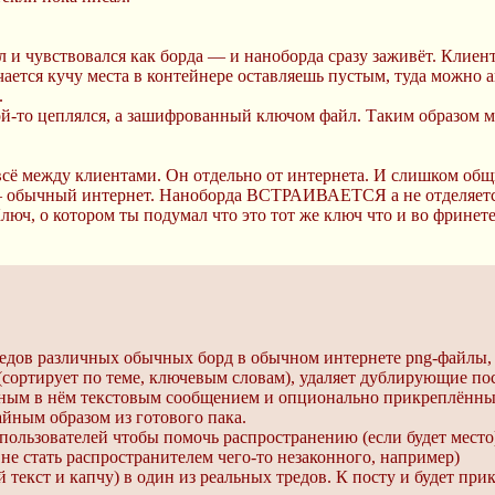
 и чувствовался как борда — и наноборда сразу заживёт. Клиен
чается кучу места в контейнере оставляешь пустым, туда можно 
.
-то цеплялся, а зашифрованный ключом файл. Таким образом мо
 всё между клиентами. Он отдельно от интернета. И слишком общ
 обычный интернет. Наноборда ВСТРАИВАЕТСЯ а не отделяется
юч, о котором ты подумал что это тот же ключ что и во фринете 
редов различных обычных борд в обычном интернете png-файлы, 
 (сортирует по теме, ключевым словам), удаляет дублирующие по
нным в нём текстовым сообщением и опционально прикреплённы
айным образом из готового пака.
пользователей чтобы помочь распространению (если будет мест
не стать распространителем чего-то незаконного, например)
й текст и капчу) в один из реальных тредов. К посту и будет п