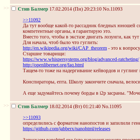
>>
Стив Балмер
17.02.2014 (Пн) 20:23:10
No.11093
>>11092
Да тут вообще какой-то рассадник бледных юношей со
компетентные органы, я гарантирую это.
Вместо того, чтобы в экстазе двигать лозунги, как ту
Для начала, чтоб было что гуглить:
http://en.wikipedia.org/wiki/CAP_theorem
- это к вопрос
Старшие товарищи:
https://www.whispersystems.org/blog/advanced-ratcheting/
http://openlibernet.org/faq.html
Тащем-то тоже на надергивание кейвордов и гуглинг 
Конспираторы, епта. Школу закончите сначала, велос
А еще задумайтесь почему борды в i2p засраны. "Моче
>>
Стив Балмер
18.02.2014 (Вт) 01:21:40
No.11095
>>11093
определились с форматом нанопостов и запилили гене
https://github.com/jabberx/nanohtml/releases
Запускаем nanohtml.exe (кто параноит можете просмот