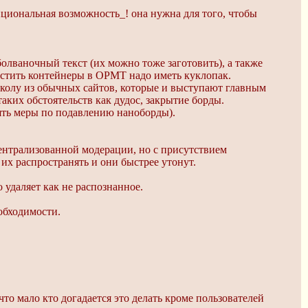
циональная возможность_! она нужна для того, чтобы
болваночный текст (их можно тоже заготовить), а также
остить контейнеры в ОРМТ надо иметь куклопак.
околу из обычных сайтов, которые и выступают главным
ких обстоятельств как дудос, закрытие борды.
нять меры по подавлению наноборды).
централизованной модерации, но с присутствием
их распространять и они быстрее утонут.
о удаляет как не распознанное.
обходимости.
о мало кто догадается это делать кроме пользователей