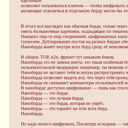
картинкой
позволяет пользоваться ключом — чтобы шифровать о
желающие отделиться в отдельную борду могли бы это
В итоге всё выглядит как обычная борда, только чере
иметь болваночные картинки, подходящие по тематик
Никаких пир-ту-пир соединений, шифрованных канало
туннелем. Дублирование постов на разных бордах обе
Наноборда живёт внутри всех борд сразу, её невозмо
В общем, ТОР, и2п, фринет тут никаким боком.
Наноборда это не замена инета, это такая особенная
пользовательской модерации: например, ты можешь отк
Наноборда не заставит тебя вслепую распространять ч
Наноборда позволяет видеть всё, что через тебя прохо
Наноборда не связывает компьютеры пользователей 
В наноборде доступно шифрование — лишь как способ 
Наноборда — это борда.
Наноборда — это лучшая борда.
Наноборда — это борда, которая не умрёт.
Наноборда — это паразит на теле всех борд.
Наноборда.
Не надо ничего шифровать. Посмотри исходник — там 