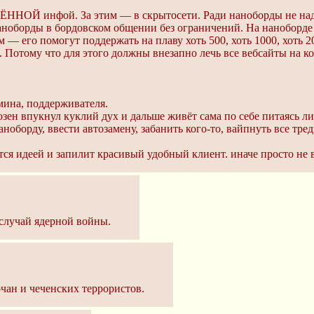
ЩЁННОЙ инфой. За этим — в скрытосети. Ради наноборды не на
ноборды в бордовском общении без ограничений. На наноборде
ым — его помогут поддержать на плаву хоть 500, хоть 1000, хоть
». Потому что для этого должны внезапно лечь все вебсайты на к
мина, поддерживателя.
Розен впукнул куклий дух и дальше живёт сама по себе питаясь л
ноборду, ввести автозамену, забанить кого-то, вайпнуть все тред
ся идеей и запилит красивый удобный клиент. иначе просто не в
 случай ядерной войны.
чан и чеченских террористов.