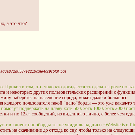
ю, а это что?
6ad0a872d0587e2219c3fe4cc9cbfdf.jpg
)
. Прикол в том, что мало кто догадается это делать кроме польз
ипта и некоторых других пользовательских расширений с функц
миру наберётся на население города, может даже и большого.
я каждого пользователя такой "нано"борды — это уже какая-то т
помогут поддержать на плаву хоть 500, хоть 1000, хоть 2000 пос
тки и по 12к+ сообщений, из виденного лично, с более чем одн
стив клиент наноборды ты не увидишь надписи «Website is offli
устить на скачивание до отхода ко сну, чтобы только на следу