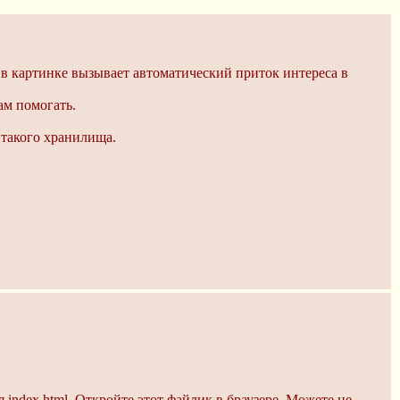
 в картинке вызывает автоматический приток интереса в
м помогать.
 такого хранилища.
 index.html. Откройте этот файлик в браузере. Можете не