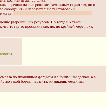
ле, косплеить dial-up-щика.
а куклы перешли на шифрование фамильным скриптом, но и
го сообщения (и необязательно текстового) и
е когда.
Завидуй молча, смертный. Все, кроме тебя, уже
ственно разрешённых ресурсов. Но тогда и к такой
 что-то где-то проскакивало, но, по крайней мере пока,
тового)
збрасывала по публичным форумам и анонимным доскам, а в
ойство такой борды-паразита, мимикрия, механизм