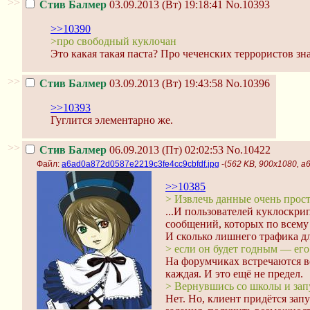
>>
Стив Балмер
03.09.2013 (Вт) 19:18:41
No.10393
>>10390
>про свободный куклочан
Это какая такая паста? Про чеченских террористов зна
>>
Стив Балмер
03.09.2013 (Вт) 19:43:58
No.10396
>>10393
Гуглится элементарно же.
>>
Стив Балмер
06.09.2013 (Пт) 02:02:53
No.10422
Файл:
a6ad0a872d0587e2219c3fe4cc9cbfdf.jpg
-(
562 KB, 900x1080, a
>>10385
> Извлечь данные очень просто
...И пользователей куклоскр
сообщений, которых по всему 
И сколько лишнего трафика дл
> если он будет годным — его 
На форумчиках встречаются ве
каждая. И это ещё не предел.
> Вернувшись со школы и запу
Нет. Но, клиент придётся зап