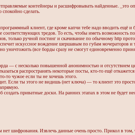
тправляемые контейнеры и расшифровывать найденные. _это оп
 спокойно сделать.
з программный клиент, где кроме капчи тебе надо вводить ещё и 
е соответствующих тредов. То есть, чтобы иметь возможность п
в, только ручной постинг и скачивание по обычному http прот
спечит искуссное вождение шершавым по губам мочераторов и та
жно уничтожить (все борды сразу не смогут единовременно при
 борда — с несколько повышенной анонимностью и отсутствием 
азаться распространять некоторые посты, кто-то ещё откажется 
то-то чужое если ты не хочешь этого.
дит. Если ты этого не видишь (нет ключа) — то клиент это прост
напрямую.
создать приватные доски. На ранних этапах в этом не будет не
нет шифрования. Извлечь данные очень просто. Прикол в том, чт