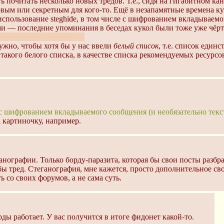
 почитать несколько новых тредов. Т.е., сидя на гигабитном кана
о новым или секретным для кого-то. Ещё в незапамятные времен
использование steghide, в том числе с шифрованием вкладываемо
 — последние упоминания в беседах кукол были тоже уже чёрт
иями при необходимости.
ужно, чтобы хотя бы у нас ввели
белый список
, т.е. список един
такого белого списка, в качестве списка рекомендуемых ресурсов,
е с шифрованием вкладываемого сообщения (и необязательно текс
 картиночку, например.
еганографии. Только борду-паразита, которая бы свои посты ра
ы тред. Стеганография, мне кажется, просто дополнительное св
 со своих форумов, а не сама суть.
рды работает. У вас получится в итоге фидонет какой-то.