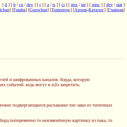
[
d
] [
b
/
cu
/
dev
] [
r
] [
a
/
ts
] [
ci
] [
gnx
/
int
] [
misc
] [
dev
/
stat
]
ichan
] [
Futaba
] [
Gurochan
] [
Tomorrow
] [
Архив
-
Каталог
] [
Главная
]
уннелей и шифрованных каналов. борда, которую
их событий. ведь могут и и2п запретить.
свежие подвергающиеся распаковке пнг-шки из типичных
з борд попеременно то неизменённую картинку из пака, то