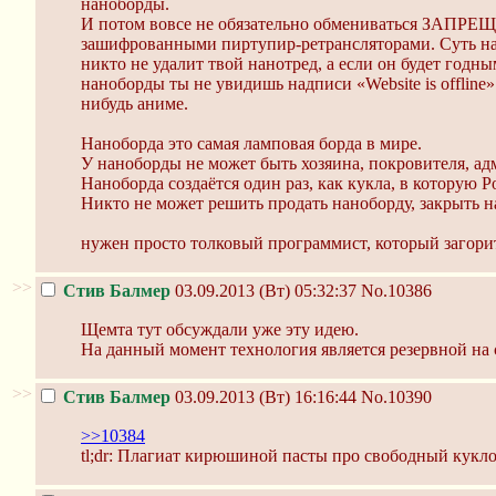
наноборды.
И потом вовсе не обязательно обмениваться ЗАПРЕ
зашифрованными пиртупир-ретрансляторами. Суть на
никто не удалит твой нанотред, а если он будет годн
наноборды ты не увидишь надписи «Website is offline
нибудь аниме.
Наноборда это самая ламповая борда в мире.
У наноборды не может быть хозяина, покровителя, ад
Наноборда создаётся один раз, как кукла, в которую 
Никто не может решить продать наноборду, закрыть на
нужен просто толковый программист, который загорит
>>
Стив Балмер
03.09.2013 (Вт) 05:32:37
No.10386
Щемта тут обсуждали уже эту идею.
На данный момент технология является резервной на
>>
Стив Балмер
03.09.2013 (Вт) 16:16:44
No.10390
>>10384
tl;dr: Плагиат кирюшиной пасты про свободный кукло