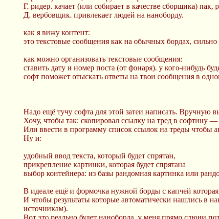
Г. ридер. качает (или собирает в качестве сборщика) пак
Д. вербовщик. привлекает людей на наноборду.
как я вижу контент:
это текстовые сообщения как на обычных бордах, сильно
как можно организовать текстовые сообщения:
ставить дату и номер поста (от фонаря). у кого-нибудь 
софт поможет отыскать ответы на твои сообщения в одно
Надо ещё тучу софта для этой затеи написать. Вручную в
Хочу, чтобы так: скопировал ссылку на тред в софтину — 
Или ввести в программу список ссылок на треды чтобы а
Ну и:
удобный ввод текста, который будет спрятан,
прикрепление картинки, которая будет спрятана
выбор контейнера: из базы рандомная картинка или ранд
В идеале ещё и формочка нужной борды с капчей котора
И чтобы результаты которые автоматически нашлись в нан
источникам).
Вот это реально будет наноборда, у меня прямо слюни по