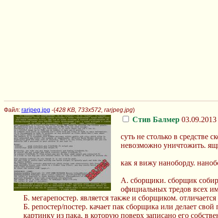
Файл:
rarjpeg.jpg
-(
428 KB, 733x572, rarjpeg.jpg
)
Стив Балмер
03.09.2013 
суть не столько в средстве 
невозможно уничтожить. ящит
как я вижу наноборду. наноб
А. сборщики. сборщик собир
официальных тредов всех и
Б. мегарепостер. является также и сборщиком. отличается 
Б. репостер/постер. качает пак сборщика или делает свой
картинку из пака, в которую поверх записано его собств