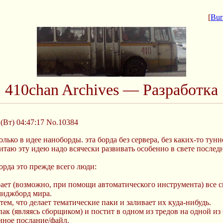
[
Bur
410chan Archives — Разработка
(Вт) 04:47:17
No.10384
сколько в идее наноборды. эта борда без сервера, без каких-то т
аю эту идею надо всячески развивать особенно в свете последн
орда это прежде всего люди:
ает (возможно, при помощи автоматического инструмента) все 
миджборд мира.
тем, что делает тематические паки и заливает их куда-нибудь.
 пак (являясь сборщиком) и постит в одном из тредов на одной и
енное послание/файл.