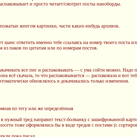
, распаковывает и просто читает/смотрит посты наноборды.
 пожатые жпегом картинки, части каких-нибудь архивов.
будет шанс ответить именно тебе ссылаясь на номер твоего поста
м из паков по цитатам или по номерам постов.
ыкачивать все пнг и распаковывать — с ума сойти можно. Надо 
она всё скачала, то что распаковывается — распаковала и вот теб
втоматически обновлялось и докачивались только изменения.
омная по тегу или же определённая
я в нужный тред направит текст-болванку с зашифрованной карт
осети тоже оформлялись бы в виде тредов с постами (с сортиров
текли пока писал.