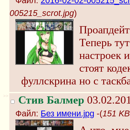
Файл:
2016-02-02-005215_scr
005215_scrot.jpg
)
Проапдейт
Теперь ту
настроек 
стоят коде
фуллскрина но с таскба
>>
Стив Балмер
03.02.201
Файл:
Без имени.jpg
-(
151 KB