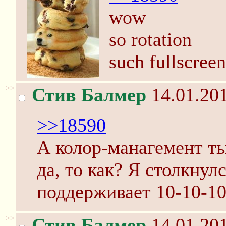
wow
so rotation
such fullscreen
>>
Стив Балмер
14.01.201
>>18590
А колор-манагемент т
да, то как? Я столкнул
поддерживает 10-10-10
>>
Стив Балмер
14.01.201