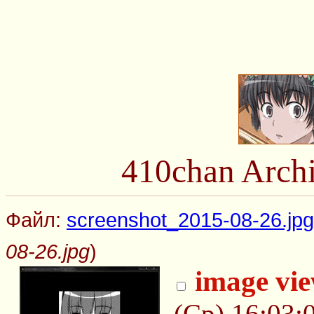
410chan Arch
Файл:
screenshot_2015-08-26.jpg
08-26.jpg
)
image vi
(Ср) 16:03: