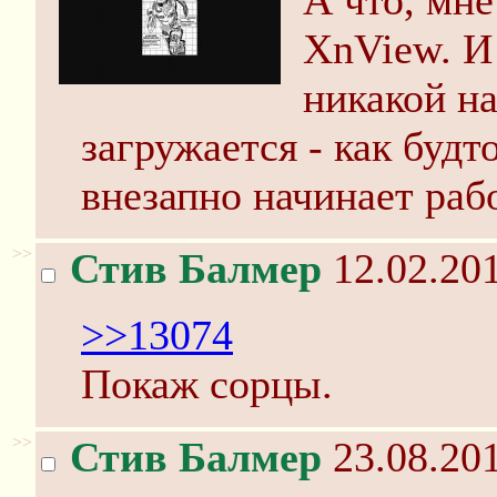
А что, мне
XnView. И
никакой на
загружается - как будт
внезапно начинает рабо
>>
Стив Балмер
12.02.201
>>13074
Покаж сорцы.
>>
Стив Балмер
23.08.201