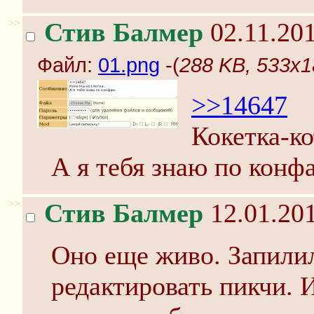
>>
Стив Балмер
02.11.201
Файл:
01.png
-(
288 KB, 533x1
>>14647
Кокетка-ко
А я тебя знаю по конф
>>
Стив Балмер
12.01.201
Оно еще живо. Запилил
редактировать пикчи. И