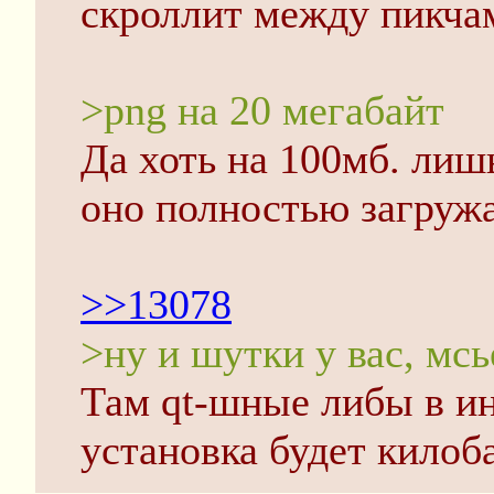
скроллит между пикчами
>png на 20 мегабайт
Да хоть на 100мб. лишь
оно полностью загружа
>>13078
>ну и шутки у вас, мсь
Там qt-шные либы в ин
установка будет килоб