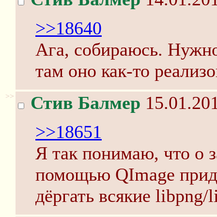
>>18640
Ага, собираюсь. Нужно
там оно как-то реализ
>>
Стив Балмер
15.01.201
>>18651
Я так понимаю, что о 
помощью QImage придё
дёргать всякие libpng/l