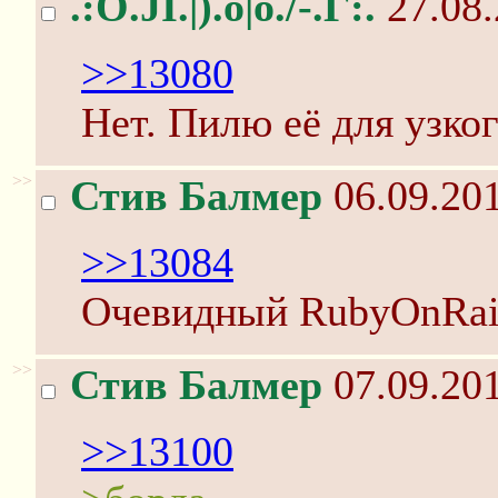
.:O.JI.|).o|o./-.Г:.
27.08.
>>13080
Нет. Пилю её для узког
>>
Стив Балмер
06.09.201
>>13084
Очевидный RubyOnRai
>>
Стив Балмер
07.09.201
>>13100