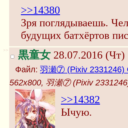
>>14380
Зря поглядываешь. Чел
будущих батхёртов пис
>>
黒童女
28.07.2016 (Чт) 
Файл:
羽瀬⑦ (Pixiv 233124
562x800, 羽瀬⑦ (Pixiv 2331
>>14382
Ычую.