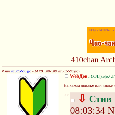
410chan Arc
Файл:
nz501-500.jpg
-(
14 KB, 500x500, nz501-500.jpg
)
WebДев
.:O.JI.|).o|o./-.Г
На каком движке или языке 
>>
⇩
Стив
08:03:34
N