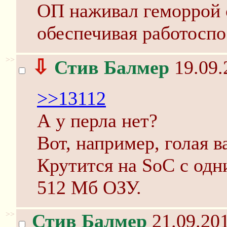
ОП наживал геморрой с
обеспечивая работоспо
>>
⇩
Стив Балмер
19.09.
>>13112
А у перла нет?
Вот, например, голая в
Крутится на SoC с од
512 Мб ОЗУ.
>>
Стив Балмер
21.09.201