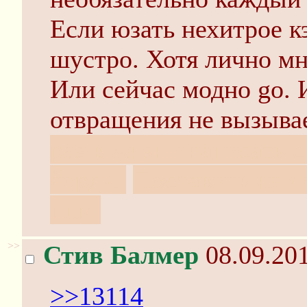
Если юзать нехитрое к
шустро. Хотя лично мн
Или сейчас модно go. 
отвращения не вызыва
раз в жизни написать 
борды.
Поставить на л
ним.
>>
Стив Балмер
08.09.201
>>13114