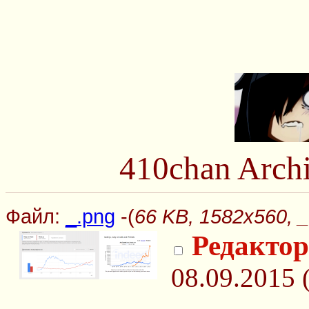
410chan Arch
Файл:
_.png
-(
66 KB, 1582x560, _
Редакто
08.09.2015 