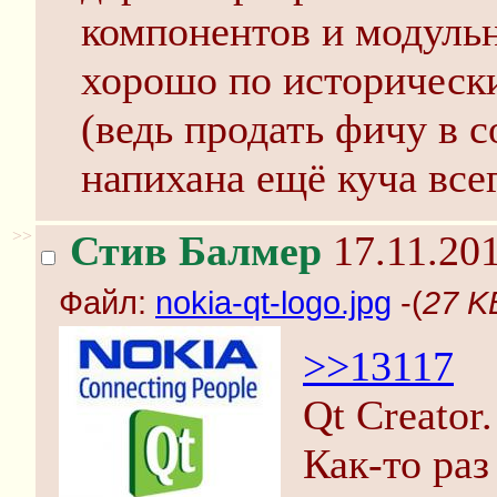
компонентов и модульн
хорошо по историческ
(ведь продать фичу в с
напихана ещё куча все
>>
Стив Балмер
17.11.201
Файл:
nokia-qt-logo.jpg
-(
27 KB
>>13117
Qt Creator.
Как-то раз