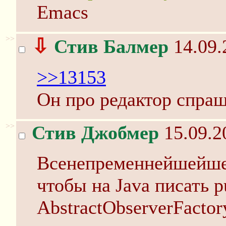
Emacs
>>
⇩
Стив Балмер
14.09.
>>13153
Он про редактор спраш
>>
Стив Джобмер
15.09.2
Всенепременнейшейше
чтобы на Java писать pub
AbstractObserverFactor