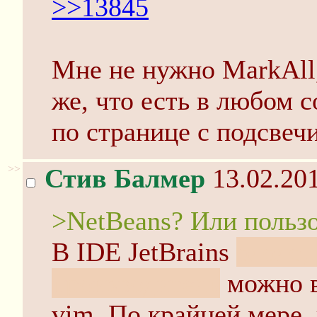
>>13845
Мне не нужно MarkAll,
же, что есть в любом 
по странице с подсвечи
>>
Стив Балмер
13.02.201
>NetBeans? Или польз
В IDE JetBrains
ололо,
производитель
можно в
vim. По крайней мере, 