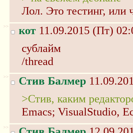
Лол. Это тестинг, или 
>>
кот
11.09.2015 (Пт) 02:
сублайм
/thread
>>
Стив Балмер
11.09.201
>Стив, каким редакто
Emacs; VisualStudio, Ec
>>
Стив Балмер
12.09.201