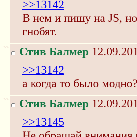
>>13142
В нем и пишу на JS, но
гнобят.
>>
Стив Балмер
12.09.201
>>13142
а когда то было модно
>>
Стив Балмер
12.09.201
>>13145
Не обращай внимания 