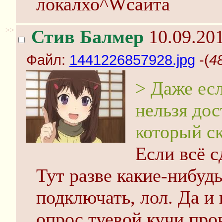
локалхо^Wсайта
>>
Стив Балмер
10.09.201
Файл:
1441226857928.jpg
-(
4
> Даже ес
нельзя дос
который ск
Если всё с
Тут разве какие-нибуд
подключать, лол. Да и
опрос туевой кучи пр