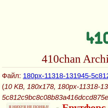
410chan Arch
Файл:
180px-11318-131945-5c81
(
10 KB, 180x178, 180px-11318-1
5c812c9bc8c08b83a416dccd875e
Брутфорс