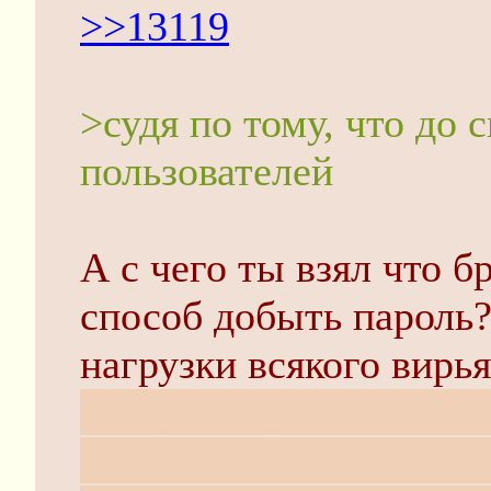
>>13119
>судя по тому, что до
пользователей
А с чего ты взял что 
способ добыть пароль
нагрузки всякого вирь
теперь зовут нового п
жидкости имени мелко