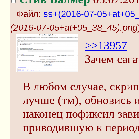
Файл:
ss+(2016-07-05+at+05
(2016-07-05+at+05_38_45).png
>>13957
Зачем сага
В любом случае, скрип
лучше (тм), обновись и
наконец пофиксил зав
приводившую к период