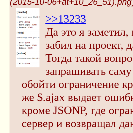
(2015-10-06+at+10_26_51).png
>>13233
Да это я заметил,
забил на проект, д
Тогда такой вопро
запрашивать саму 
обойти ограничение к
же $.ajax выдает ошиб
кроме JSONP, где огра
сервер и возвращал дан