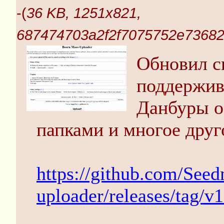
-(
36 KB, 1251x821,
687474703a2f2f7075752e73682
Обновил с
поддержив
Данбуры о
папками и многое друг
https://github.com/See
uploader/releases/tag/v1