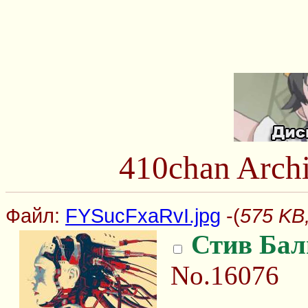
410chan Arch
Файл:
FYSucFxaRvI.jpg
-(
575 KB
Стив Бал
No.16076