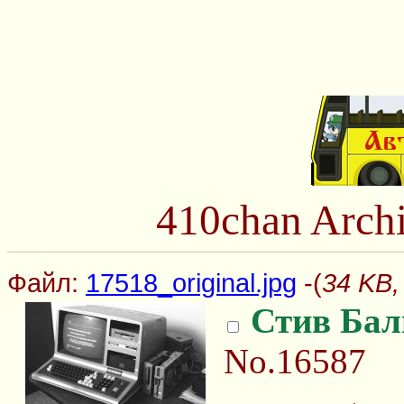
410chan Arch
Файл:
17518_original.jpg
-(
34 KB,
Стив Бал
No.16587