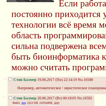
Если работ
постоянно приходится у
технологии всё время м
область программирова
сильна подвержена все
быть биоинформатика к
можно считать програм
>>
Стив Балмер
19.06.2017 (Пн) 22:14:19
No.16588
Например, автоматическое / эвристическое планирован
>>
Стив Балмер
20.06.2017 (Вт) 00:18:05
No.16592
Файл:
.jpg
-(
312 KB, 1435x868, .jpg
)