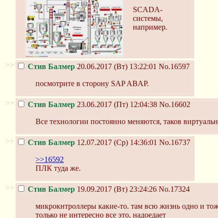
SCADA-
системы,
например.
>>
Стив Балмер
20.06.2017 (Вт) 13:22:01
No.16597
посмотрите в сторону SAP ABAP.
>>
Стив Балмер
23.06.2017 (Пт) 12:04:38
No.16602
Все технологии постоянно меняются, таков виртуаль
>>
Стив Балмер
12.07.2017 (Ср) 14:36:01
No.16737
>>16592
ПЛК туда же.
>>
Стив Балмер
19.09.2017 (Вт) 23:24:26
No.17324
микрокнтроллеры какие-то. там всю жизнь одно и тож
только не интересно все это, надоедает