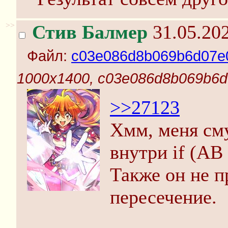
>>
Стив Балмер
31.05.202
Файл:
c03e086d8b069b6d07e0
1000x1400, c03e086d8b069b6d
>>27123
Хмм, меня сму
внутри if (AB 
Также он не п
пересечение.