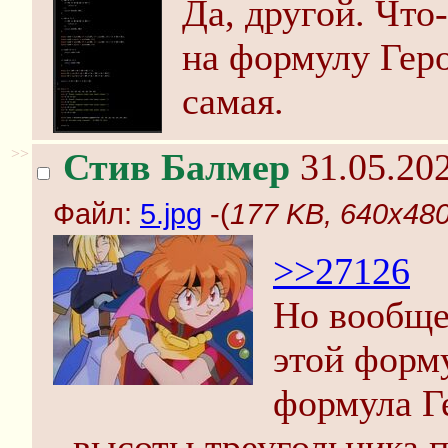
Да, другой. Что
на формулу Геро
самая.
>>
Стив Балмер
31.05.202
Файл:
5.jpg
-(
177 KB, 640x480,
>>27126
Но вообще
этой форму
формула Г
высоты треугольника п