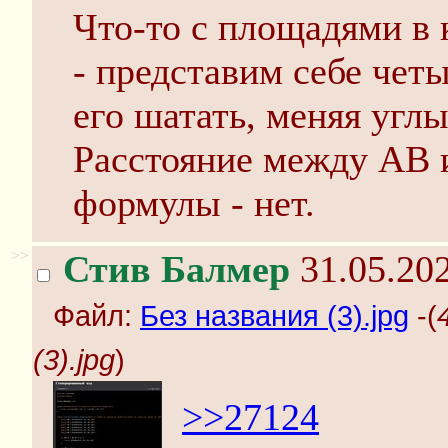
Что-то с площадями в 
- представим себе чет
его шатать, меняя углы
Расстояние между AB и
формулы - нет.
>>
Стив Балмер
31.05.202
Файл:
Без названия (3).jpg
-(
(3).jpg
)
>>27124