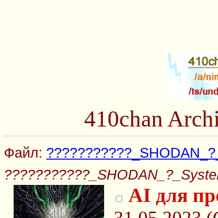
410chan Arch
Файл:
???????????_SHODAN_?_
???????????_SHODAN_?_Syste
AI для п
31.05.2023 (