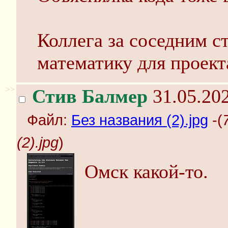
Коллега за соседним с
математику для проекта
>>
Стив Балмер
31.05.202
Файл:
Без названия (2).jpg
-(
(2).jpg
)
Омск какой-то.