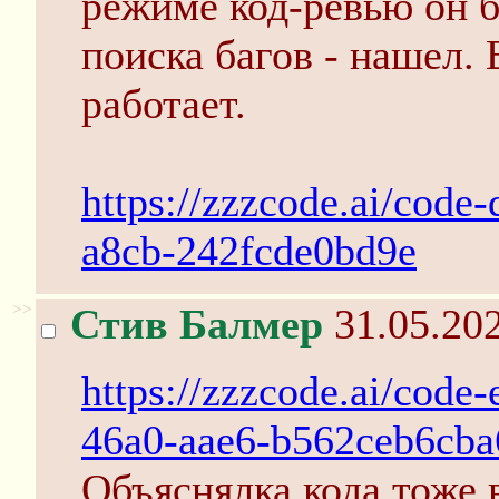
режиме код-ревью он б
поиска багов - нашел.
работает.
https://zzzcode.ai/cod
a8cb-242fcde0bd9e
>>
Стив Балмер
31.05.202
https://zzzcode.ai/code
46a0-aae6-b562ceb6cba
Объяснялка кода тоже 