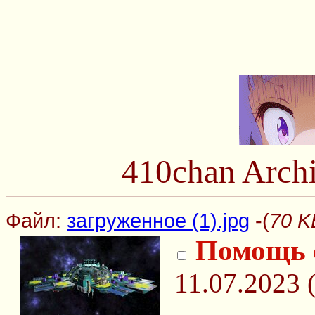
410chan Arch
Файл:
загруженное (1).jpg
-(
70 K
Помощь 
11.07.2023 