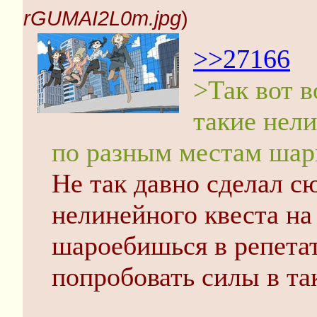
rGUMAI2L0m.jpg
)
>>27166
>Так вот в
такие нел
по разным местам шари
Не так давно сделал с
нелинейного квеста на
шароебишься в репетат
попробовать силы в та