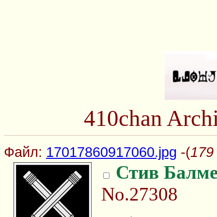
410chan Arch
Файл:
17017860917060.jpg
-(
179
Стив Балм
No.27308