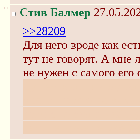
>>
Стив Балмер
27.05.202
>>28209
Для него вроде как ес
тут не говорят. А мне
не нужен с самого его 
Сушествующий код из 
месте, просто не вызы
хотите, сделано дабы у
дальше - уже не моё де