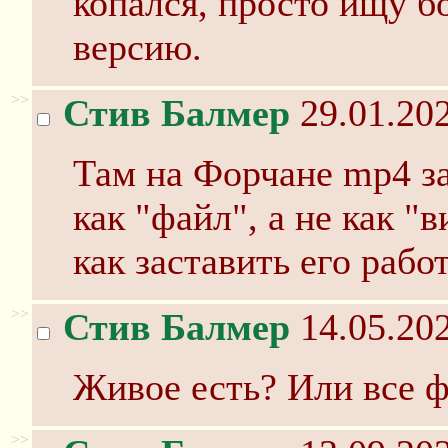
копался, просто ищу б
версию.
>>
Стив Балмер
29.01.202
Там на Форчане mp4 за
как "файл", а не как "
как заставить его рабо
>>
Стив Балмер
14.05.202
Живое есть? Или все ф
>>