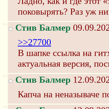
Ладно, как и где этот
поковырять? Раз уж ник
>>
Стив Балмер
09.09.202
>>27700
В шапке ссылка на гит
актуальная версия, по
>>
Стив Балмер
12.09.202
Капча на неназываче по
>>