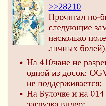
>>28210
Прочитал по-б
следующие зам
насколько пол
личных болей)
На 410чане не разре
одной из досок: OG
не поддерживается;
На Булочке и на 014
загрузка видео;