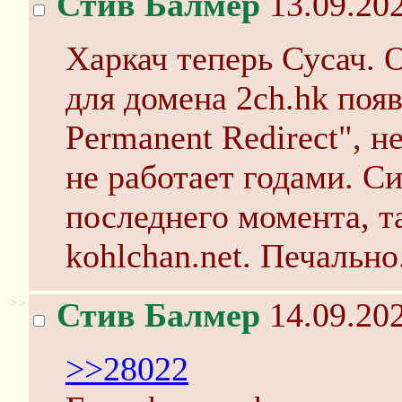
Стив Балмер
13.09.202
Харкач теперь Сусач. О
для домена 2ch.hk поя
Permanent Redirect", н
не работает годами. С
последнего момента, т
kohlchan.net. Печально
>>
Стив Балмер
14.09.202
>>28022