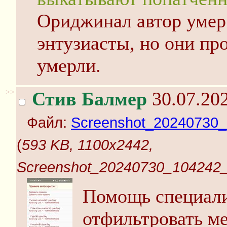
Ориджинал автор умер 
энтузиасты, но они пр
умерли.
>>
Стив Балмер
30.07.202
Файл:
Screenshot_20240730_1
(
593 KB, 1100x2442,
Screenshot_20240730_104242_u
Помощь специали
отфильтровать м