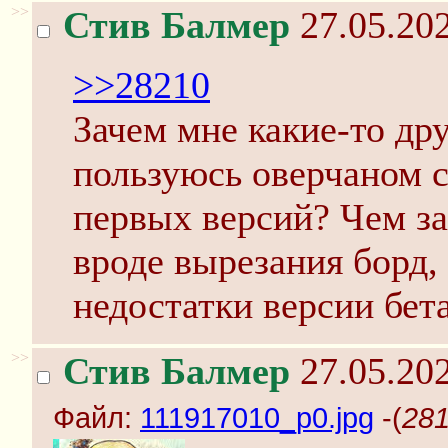
>>
Стив Балмер
27.05.202
>>28210
Зачем мне какие-то др
пользуюсь оверчаном с
первых версий? Чем з
вроде вырезания борд,
недостатки версии бет
>>
Стив Балмер
27.05.202
Файл:
111917010_p0.jpg
-(
281