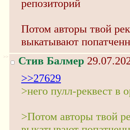
репозиторий
Потом авторы твой ре
выкатывают попатченну
>>
Стив Балмер
29.07.202
>>27629
>него пулл-реквест в 
>Потом авторы твой р
выкатывают попатченну