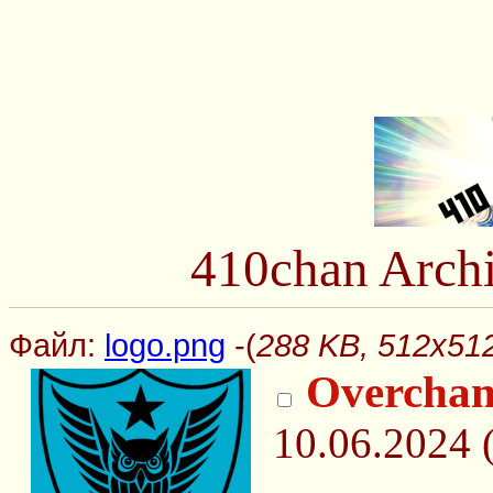
410chan Arch
Файл:
logo.png
-(
288 KB, 512x512
Overchan
10.06.2024 