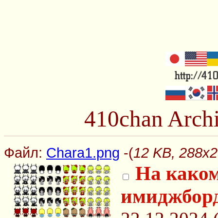
410chan Arch
Файл:
Chara1.png
-(
12 KB, 288x2
На како
имиджбор