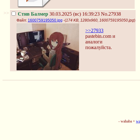
>>
Стив Балмер
30.03.2025 (вс) 16:39:23
No.27938
Файл:
1600759195050.jpg
-(
174 KB, 1280x960, 1600759195050.jpg
)
>>27933
pastebin.com и
аналоги
пожалуйста.
- wahaba +
wa