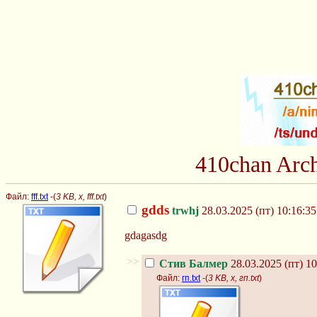
410chan Arc
Файл:
fff.txt
-(
3 KB, x, fff.txt
)
gdds
trwhj
28.03.2025 (пт) 10:16:35
gdagasdg
>>
Стив Балмер
28.03.2025 (пт) 10
Файл:
гп.txt
-(
3 KB, x, гп.txt
)