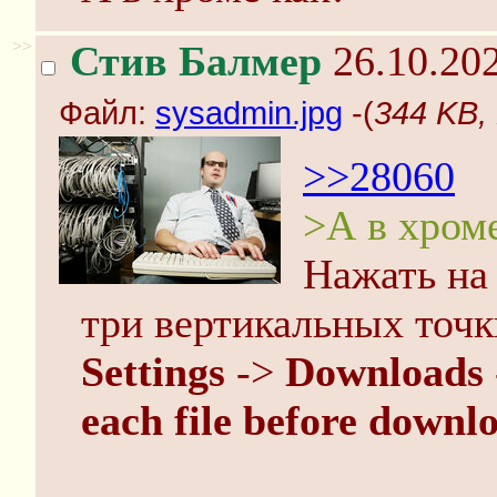
>>
Стив Балмер
26.10.202
Файл:
sysadmin.jpg
-(
344 KB,
>>28060
>А в хроме
Нажать на
три вертикальных точк
Settings
->
Downloads
each file before downl