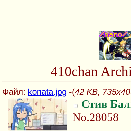
410chan Arch
Файл:
konata.jpg
-(
42 KB, 735x409
Стив Бал
No.28058