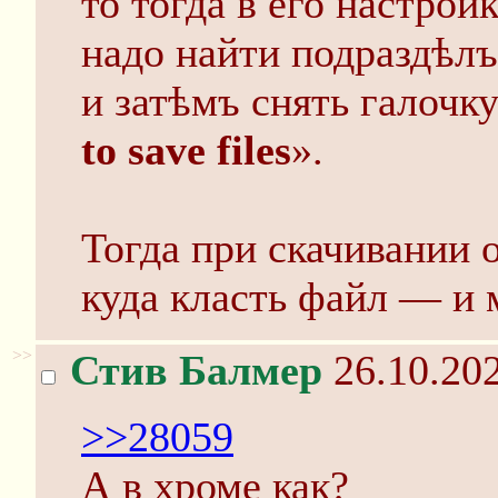
то тогда в его настрой
надо найти подраздѣлъ
и затѣмъ снять галочку
to save files
».
Тогда при скачивании о
куда класть файл — и 
>>
Стив Балмер
26.10.202
>>28059
А в хроме как?