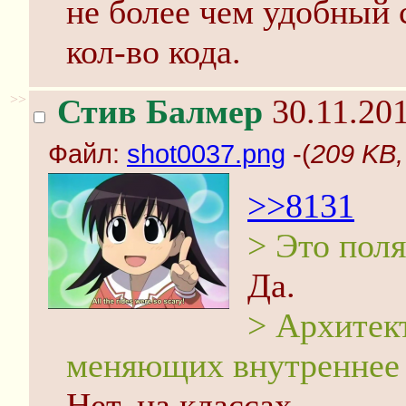
не более чем удобный
кол-во кода.
>>
Стив Балмер
30.11.201
Файл:
shot0037.png
-(
209 KB,
>>8131
> Это поля
Да.
> Архитект
меняющих внутреннее 
Нет, на классах.