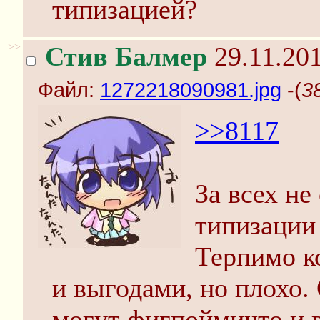
типизацией?
>>
Стив Балмер
29.11.201
Файл:
1272218090981.jpg
-(
3
>>8117
За всех не
типизации 
Терпимо к
и выгодами, но плохо.
могут фигпоймичто и в