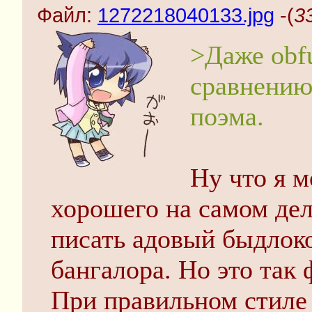
Файл:
1272218040133.jpg
-(
3
>Даже obfu
сравнению
поэма.
Ну что я м
хорошего на самом де
писать адовый быдлок
бангалора. Но это так
При правильном стиле 