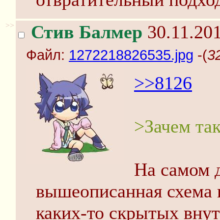
>>
Стив Балмер
30.11.201
Файл:
1272218826535.jpg
-(
3
>>8126
>Зачем так
На самом д
вышеописанная схема 
каких-то скрытых внут