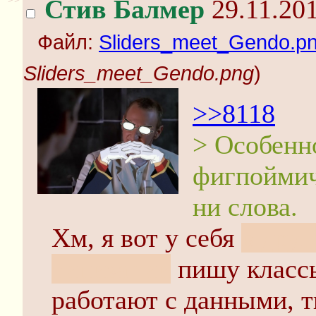
Стив Балмер
29.11.201
Файл:
Sliders_meet_Gendo.p
Sliders_meet_Gendo.png
)
>>8118
> Особенно
фигпоймич
ни слова.
Хм, я вот у себя
в друг
типизации
пишу классы
работают с данными, т