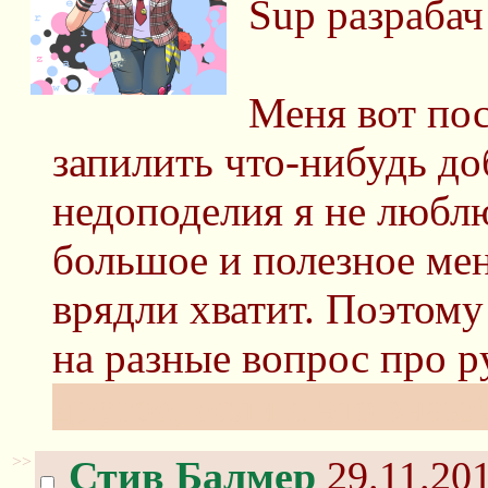
Sup разрабач
Меня вот пос
запилить что-нибудь до
недоподелия я не люблю
большое и полезное ме
врядли хватит. Поэтому 
на разные вопрос про 
другое, если я это зна
>>
Стив Балмер
29.11.201