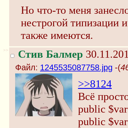
Но что-то меня занесл
нестрогой типизации и
также имеются.
>>
Стив Балмер
30.11.201
Файл:
1245535087758.jpg
-(
4
>>8124
Всё просто
public $var
public $var1