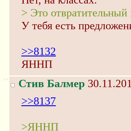
> Это отвратительный 
У тебя есть предложе
>>8132
ЯННП
>>
Стив Балмер
30.11.201
>>8137
>ЯННП