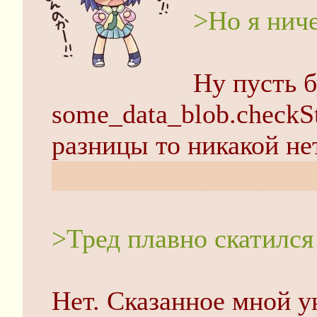
>Но я ниче
Ну пусть б
some_data_blob.checkS
разницы то никакой н
вместо some_data_blob
>Тред плавно скатился
Нет. Сказанное мной у