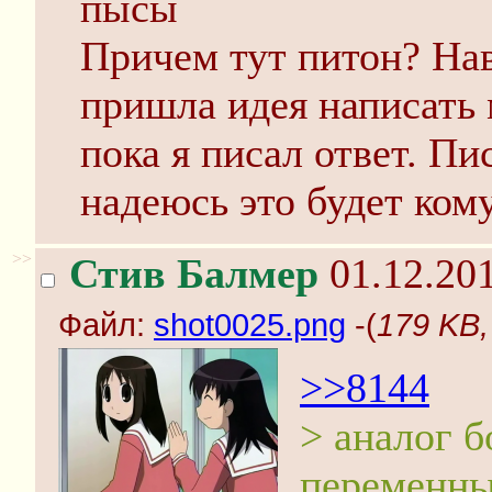
пысы
Причем тут питон? Нав
пришла идея написать 
пока я писал ответ. Пис
надеюсь это будет ком
>>
Стив Балмер
01.12.201
Файл:
shot0025.png
-(
179 KB,
>>8144
> аналог 
переменн