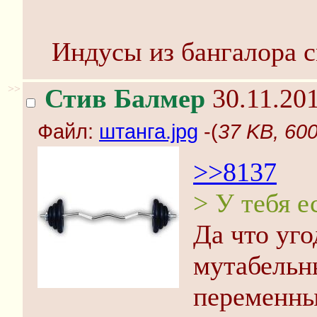
Индусы из бангалора с
>>
Стив Балмер
30.11.201
Файл:
штанга.jpg
-(
37 KB, 60
>>8137
> У тебя 
Да что уго
мутабельн
переменн