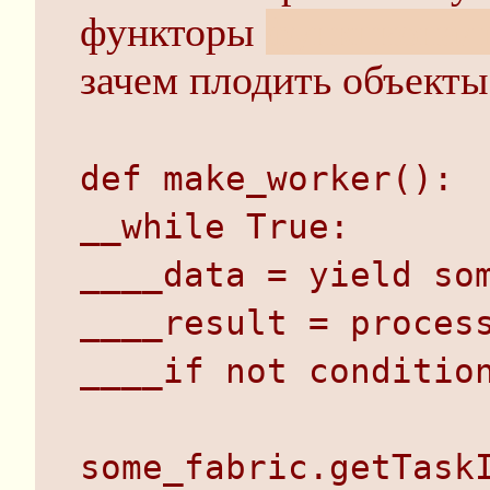
функторы
функциональ
зачем плодить объекты
def make_worker():
__while True:
____data = yield so
____result = proces
____if not conditio
some_fabric.getTask