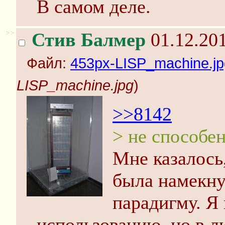
В самом деле.
>>
Стив Балмер
01.12.201
Файл:
453px-LISP_machine.jp
LISP_machine.jpg
)
>>8142
> не способе
Мне казалось
была намекну
парадигму. Я
использованию, но в л