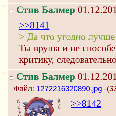
>>
Стив Балмер
01.12.201
>>8141
> Да что угодно лучше
Ты вруша и не способ
критику, следовательно
>>
Стив Балмер
01.12.201
Файл:
1272216320890.jpg
-(
3
>>8142