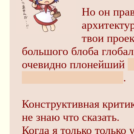
Но он прав
архитектур
твои прое
большого блоба глоба
очевидно плонейший
а
арабами-фанатиками
.
Конструктивная критик
не знаю что сказать.
Когда я только только 