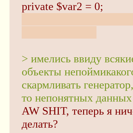
private $var2 = 0;
Страницу с описанием 
что плейнтекст.
> имелись ввиду всяк
объекты непоймикаког
скармливать генератор,
то непонятных данных
AW SHIT, теперь я нич
делать?