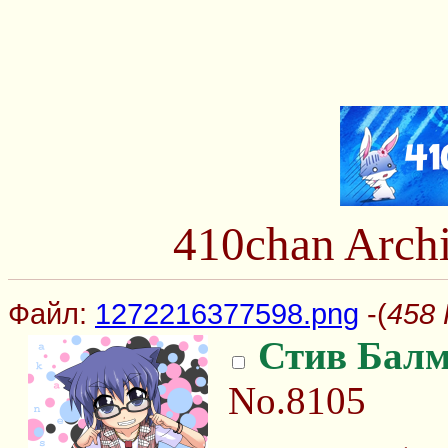
410chan Arch
Файл:
1272216377598.png
-(
458 
Стив Бал
No.8105