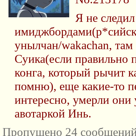
Я не следил
имиджбордами(р*сийски
унылчан/wakachan, там
Суика(если правильно п
конга, который рычит ка
помню), еще какие-то 
интересно, умерли они 
авотаркой Инь.
Пропущено 24 сообщений 