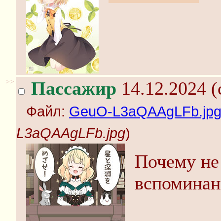
>>
Пассажир
14.12.2024 (
Файл:
GeuO-L3aQAAgLFb.jp
L3aQAAgLFb.jpg
)
Почему не
вспомина