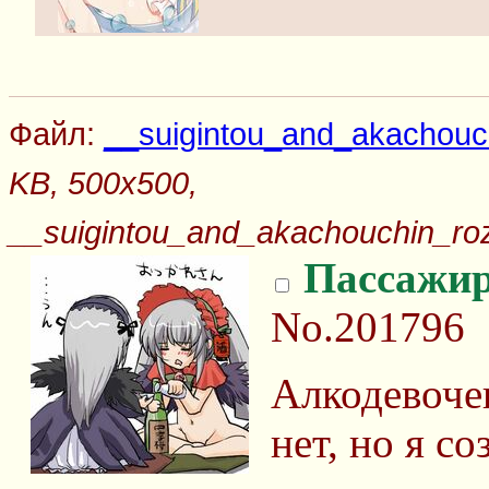
Файл:
__suigintou_and_akachou
KB, 500x500,
__suigintou_and_akachouchin_r
Пассажи
No.201796
Алкодевочек
нет, но я с