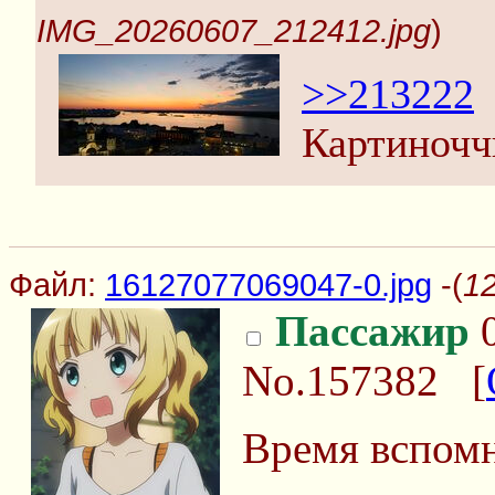
IMG_20260607_212412.jpg
)
>>213222
Картиночч
Файл:
16127077069047-0.jpg
-(
12
Пассажир
0
No.157382
[
Время вспомн