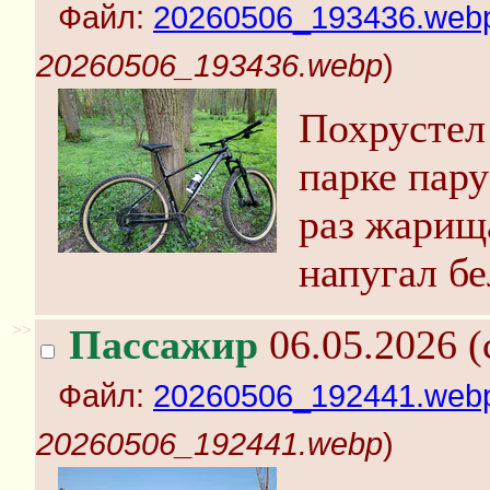
Файл:
20260506_193436.web
20260506_193436.webp
)
Похрустел
парке пару
раз жарищ
напугал бе
>>
Пассажир
06.05.2026 (
Файл:
20260506_192441.web
20260506_192441.webp
)