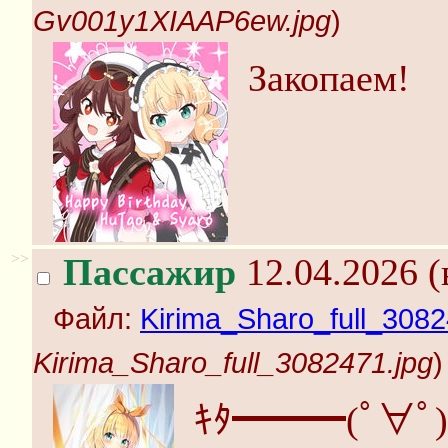
Gv001y1XIAAP6ew.jpg
)
Закопаем!
>>
Пассажир
12.04.2026 (
Файл:
Kirima_Sharo_full_3082
Kirima_Sharo_full_3082471.jpg
)
ｷﾀ━━━(ﾟ∀ﾟ