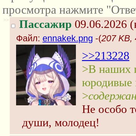
просмотра нажмите "Отве
>>
Пассажир
09.06.2026 (
Файл:
ennakek.png
-(
207 KB,
>>213228
>В наших п
юродивые 
>
содержан
Не особо т
души, молодец!