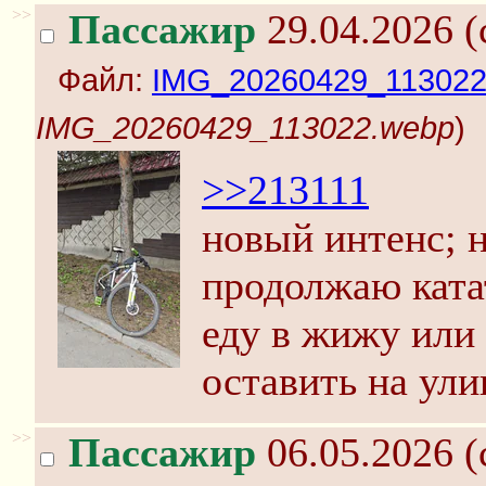
>>
Пассажир
29.04.2026 (
Файл:
IMG_20260429_113022
IMG_20260429_113022.webp
)
>>213111
новый интенс; н
продолжаю катат
еду в жижу или
оставить на ули
>>
Пассажир
06.05.2026 (