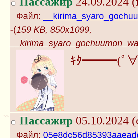
Пассажир
24.09.2024 (
Файл:
__kirima_syaro_gochu
-(
159 KB, 850x1099,
__kirima_syaro_gochuumon_wa
ｷﾀ━━━(ﾟ∀
>>
Пассажир
05.10.2024 (
Файл:
05e8dc56d85393aaead