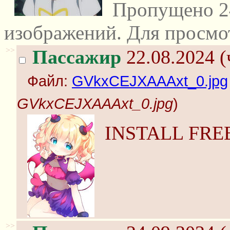
Пропущено 2
изображений. Для просмо
>>
Пассажир
22.08.2024 (
Файл:
GVkxCEJXAAAxt_0.jpg
GVkxCEJXAAAxt_0.jpg
)
INSTALL FRE
>>