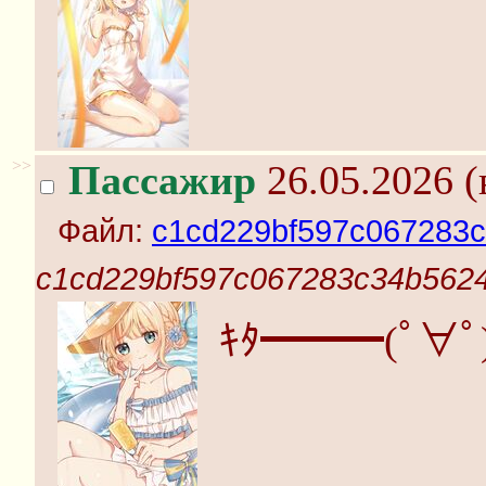
>>
Пассажир
26.05.2026 (
Файл:
c1cd229bf597c067283c
c1cd229bf597c067283c34b5624
ｷﾀ━━━(ﾟ∀ﾟ