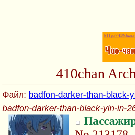
410chan Arch
Файл:
badfon-darker-than-black-yi
badfon-darker-than-black-yin-in-26
Пассажи
No.213178