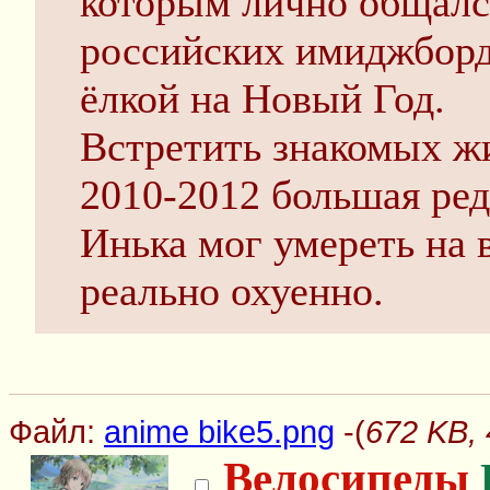
которым лично общался
российских имиджборд 
ёлкой на Новый Год.
Встретить знакомых ж
2010-2012 большая ред
Инька мог умереть на 
реально охуенно.
Файл:
anime bike5.png
-(
672 KB, 
Велосипеды