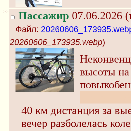
>>
Пассажир
07.06.2026 (
Файл:
20260606_173935.web
20260606_173935.webp
)
Неконвенц
высоты на
повыкобени
Шучу, у ме
40 км дистанция за вые
вечер разболелась коле