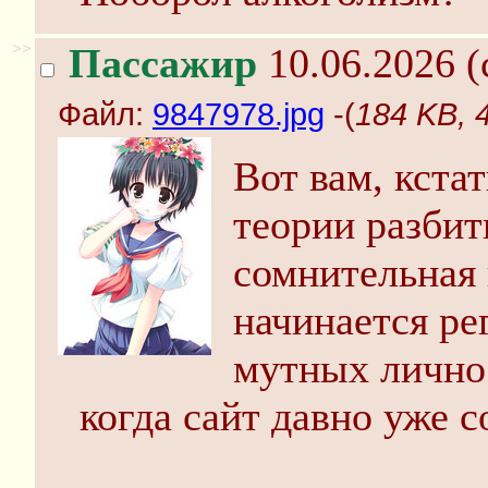
>>
Пассажир
10.06.2026 (
Файл:
9847978.jpg
-(
184 KB, 
Вот вам, кста
теории разбит
сомнительная н
начинается ре
мутных личнос
когда сайт давно уже 