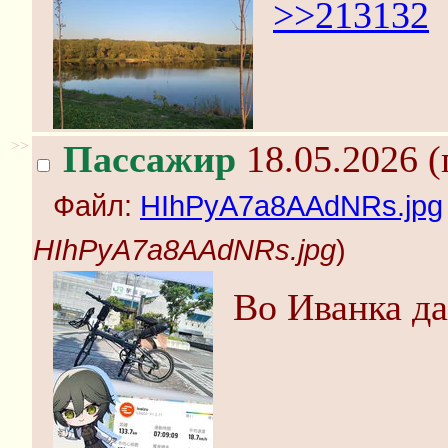
>>213132
>>
Пассажир
18.05.2026 (
Файл:
HIhPyA7a8AAdNRs.jpg
HIhPyA7a8AAdNRs.jpg
)
Во Иванка да