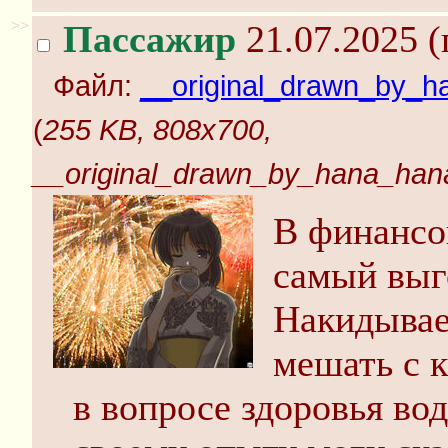
>>
Пассажир
21.07.2025 (
Файл:
__original_drawn_by_
(
255 KB, 808x700,
__original_drawn_by_hana_ha
В финансо
самый выг
Накидывае
мешать с 
в вопросе здоровья вод