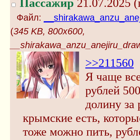
Пассажир
21.07.2025 (
Файл:
__shirakawa_anzu_anej
(
345 KB, 800x600,
__shirakawa_anzu_anejiru_dra
>>211560
Я чаще все
рублей 500
долину за 
крымские есть, которые
тоже можно пить, рубл