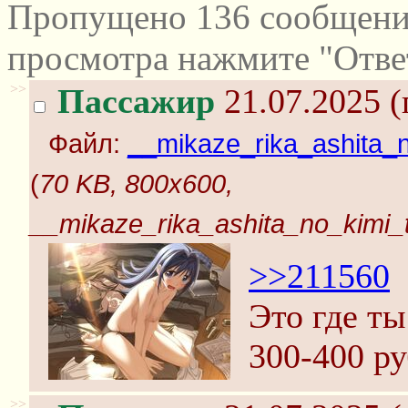
Пропущено 136 сообщений
просмотра нажмите "Отве
>>
Пассажир
21.07.2025 (
Файл:
__mikaze_rika_ashita_
(
70 KB, 800x600,
__mikaze_rika_ashita_no_kimi
>>211560
Это где ты
300-400 ру
>>