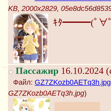
KB, 2000x2829, 05e8dc56d85
ｷﾀ━━━(ﾟ∀
>>
Пассажир
16.10.2024 (
Файл:
GZ7ZKozb0AETq3h.jpg
GZ7ZKozb0AETq3h.jpg
)
Кисленько!